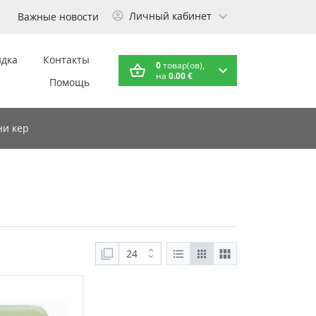
Личный кабинет
Важные новости
идка
Контакты
0
товар(ов),
на
0.00 €
Помощь
и кер