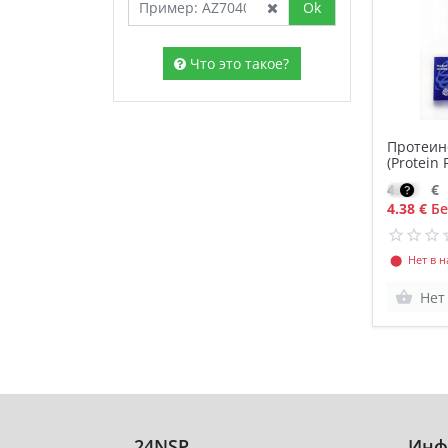
Ok
Что это такое?
Протеин
(Protein
4.38
€
4.38 €
Бе
⬤ Нет в н
Нет
24NSP
Инф