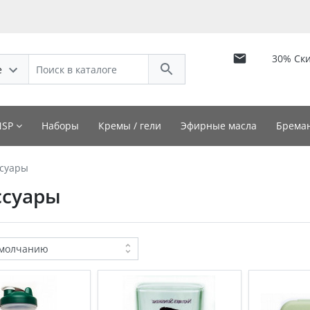
30% Ск
е
NSP
Наборы
Кремы / гели
Эфирные масла
Бреман
ссуары
ссуары