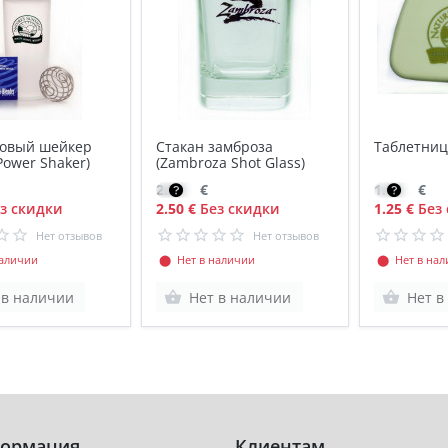
овый шейкер
Стакан замброза
Таблетниц
 Power Shaker)
(Zambroza Shot Glass)
2.50
€
1.06
€
з скидки
2.50 €
Без скидки
1.25 €
Без 
Нет отзывов
Нет отзывов
аличии
⬤ Нет в наличии
⬤ Нет в нал
 в наличии
Нет в наличии
Нет в
ормация
Клиентам