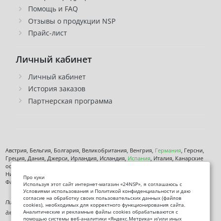
Помощь и FAQ
Отзывы о продукции NSP
Прайс-лист
Личный кабинет
Личный кабинет
История заказов
Партнерская программа
Австрия, Бельгия, Болгария, Великобритания, Венгрия,
Германия
, Герсни,
Греция, Дания, Джерси, Ирландия, Исландия,
Испания
, Италия, Канарские
острова, Кипр, Латвия, Литва, Лихтенштейн, Люксембург, Мальта, Монако,
Нидерланды, Норвегия,
Польша
, Чехия,
Румыния
, Сан-марино, Словения,
Про куки
Фарерские острова, Финляндия,
Франция
, Хорватия,
Швеция
,
Эстония
.
Используя этот сайт интернет-магазин «24NSP», я соглашаюсь с
Условиями использования и Политикой конфиденциальности и даю
согласие на обработку своих пользовательских данных (файлов
Пищевая добавка. Не является лекарственным средством. Не предназначена
cookies), необходимых для корректного функционирования сайта.
Аналитические и рекламные файлы cookies обрабатываются с
для диагностики, лечения или предотвращения заболеваний. Информация на
помощью системы веб-аналитики «Яндекс.Метрика» и/или иных