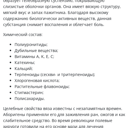
образует гелеобразную суспензию, покрывающую
слизистые оболочки органов. Она имеет вязкую структуру,
мягкий вкус и запах пажитника. Благодаря высокому
содержанию биологически активных веществ, данная
субстанция снимает воспаления и облегчает боль.
Химический состав:
Полиуронитиды;
Дубильные вещества;
Витамины A, K, Е, C;
Катехины;
Кальций;
Терпеноиды (сескви- и тритерпеноиды);
Хлорогеновая кислота;
Растительные флавоноиды;
Стигмастерин;
Полисахариды.
Целебные свойства вяза известны с незапамятных времен.
Аборигены применяли его для заживления ран, ожогов и как
слабительное средство. Во время революции полевые
хирурги готовили на его основе мази для лечения