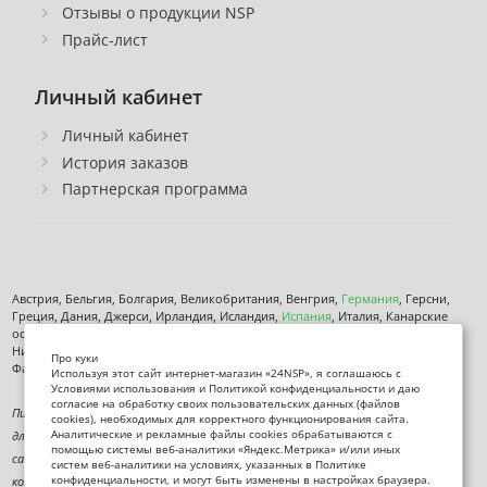
Отзывы о продукции NSP
Прайс-лист
Личный кабинет
Личный кабинет
История заказов
Партнерская программа
Австрия, Бельгия, Болгария, Великобритания, Венгрия,
Германия
, Герсни,
Греция, Дания, Джерси, Ирландия, Исландия,
Испания
, Италия, Канарские
острова, Кипр, Латвия, Литва, Лихтенштейн, Люксембург, Мальта, Монако,
Нидерланды, Норвегия,
Польша
, Чехия,
Румыния
, Сан-марино, Словения,
Про куки
Фарерские острова, Финляндия,
Франция
, Хорватия,
Швеция
,
Эстония
.
Используя этот сайт интернет-магазин «24NSP», я соглашаюсь с
Условиями использования и Политикой конфиденциальности и даю
согласие на обработку своих пользовательских данных (файлов
Пищевая добавка. Не является лекарственным средством. Не предназначена
cookies), необходимых для корректного функционирования сайта.
Аналитические и рекламные файлы cookies обрабатываются с
для диагностики, лечения или предотвращения заболеваний. Информация на
помощью системы веб-аналитики «Яндекс.Метрика» и/или иных
сайте представлена исключительно в ознакомительных целях и не заменяет
систем веб-аналитики на условиях, указанных в Политике
конфиденциальности, и могут быть изменены в настройках браузера.
консультацию специалиста.