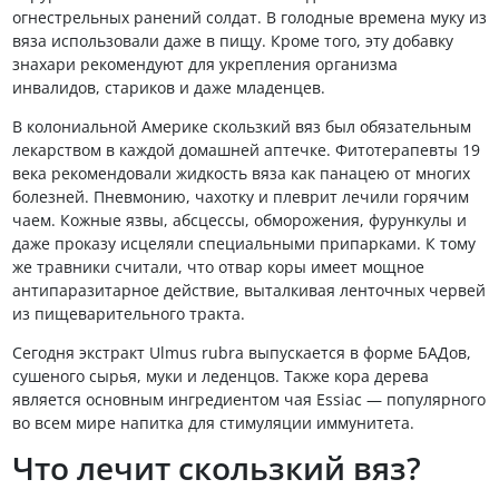
огнестрельных ранений солдат. В голодные времена муку из
вяза использовали даже в пищу. Кроме того, эту добавку
знахари рекомендуют для укрепления организма
инвалидов, стариков и даже младенцев.
В колониальной Америке скользкий вяз был обязательным
лекарством в каждой домашней аптечке. Фитотерапевты 19
века рекомендовали жидкость вяза как панацею от многих
болезней. Пневмонию, чахотку и плеврит лечили горячим
чаем. Кожные язвы, абсцессы, обморожения, фурункулы и
даже проказу исцеляли специальными припарками. К тому
же травники считали, что отвар коры имеет мощное
антипаразитарное действие, выталкивая ленточных червей
из пищеварительного тракта.
Сегодня экстракт Ulmus rubra выпускается в форме БАДов,
сушеного сырья, муки и леденцов. Также кора дерева
является основным ингредиентом чая Essiac — популярного
во всем мире напитка для стимуляции иммунитета.
Что лечит скользкий вяз?