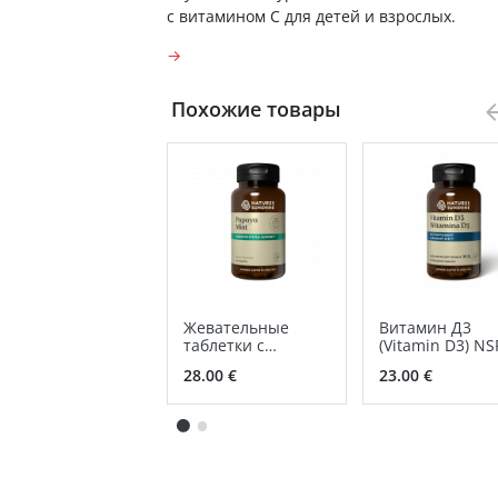
с витамином С для детей и взрослых.
→
Похожие товары
Жевательные
Витамин Д3
таблетки с
(Vitamin D3) NS
папайей и мятой
28.00 €
23.00 €
(Papaya Mint
Chewable) NSP