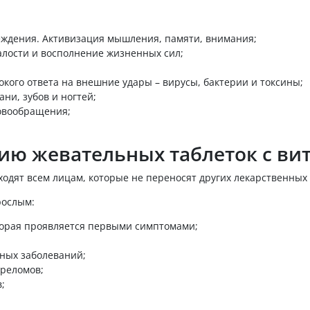
еждения. Активизация мышления, памяти, внимания;
талости и восполнение жизненных сил;
кого ответа на внешние удары – вирусы, бактерии и токсины;
ни, зубов и ногтей;
ровообращения;
ию жевательных таблеток с ви
одят всем лицам, которые не переносят других лекарственных ф
рослым:
оторая проявляется первыми симптомами;
нных заболеваний;
ереломов;
;