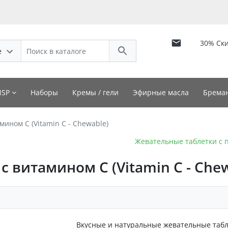
30% Ск
е
NSP
Наборы
Кремы / гели
Эфирные масла
Бреман
ином С (Vitamin C - Chewable)
Жевательные таблетки с п
 витамином С (Vitamin C - Chew
Вкусные и натуральные жевательные таб