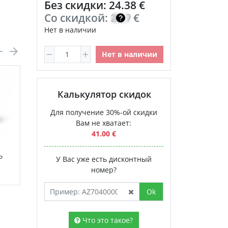
Без скидки: 24.38 €
Со скидкой:
20.72
€
Нет в наличии
Нет в наличии
Калькулятор скидок
Для получение 30%-ой скидки
Вам не хватает:
41.00 €
Витамин C с
P
биофлавоноидами
У Вас уже есть дисконтный
(Vitamin C
номер?
34.00 €
Bioflavonoids) NSP
Ok
Что это такое?