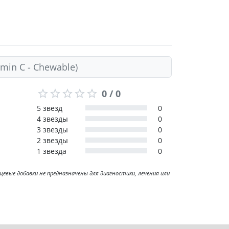
min C - Chewable)
0 / 0
5 звезд
0
4 звезды
0
3 звезды
0
2 звезды
0
1 звезда
0
ые добавки не предназначены для диагностики, лечения или