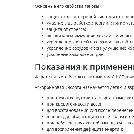
Основные его свойства таковы:
защита клеток нервной системы от повр
участие в выработке энергии, снятие ус
защита от стресса;
активизация иммунной системы и ее высо
укрепление костной и соединительной тка
укрепление сосудов и вен, улучшение к
ускорение заживления ран.
Показания к применен
Жевательные таблетки с витамином С НСП подх
Аскорбиновая кислота назначается детям и вз
при нехватке нутриента в организме, к
при кровоточивости десен;
для восстановления сил после перенесе
в период реабилитации после травм и п
при заболеваниях костей, мышц, суставов
для восполнения дефицита энергии;