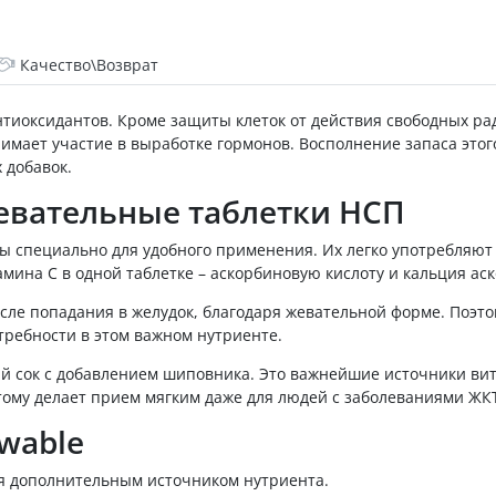
Качество\Возврат
нтиоксидантов. Кроме защиты клеток от действия свободных ра
мает участие в выработке гормонов. Восполнение запаса этог
 добавок.
жевательные таблетки НСП
ы специально для удобного применения. Их легко употребляют
ина С в одной таблетке – аскорбиновую кислоту и кальция аск
ле попадания в желудок, благодаря жевательной форме. Поэтом
требности в этом важном нутриенте.
й сок с добавлением шиповника. Это важнейшие источники вит
тому делает прием мягким даже для людей с заболеваниями ЖК
ewable
я дополнительным источником нутриента.