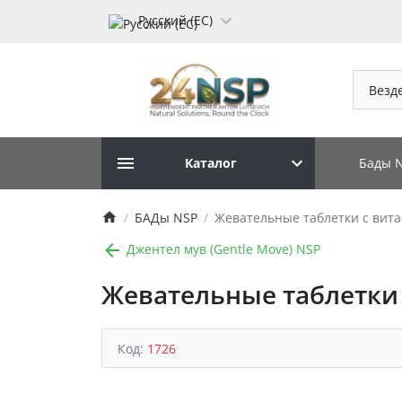
Русский (ЕС)
Везд
Бады 
Каталог
БАДы NSP
Жевательные таблетки с витам
Джентел мув (Gentle Move) NSP
Жевательные таблетки с
Код:
1726