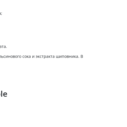
а;
ата.
льсинового сока и экстракта шиповника. В
le