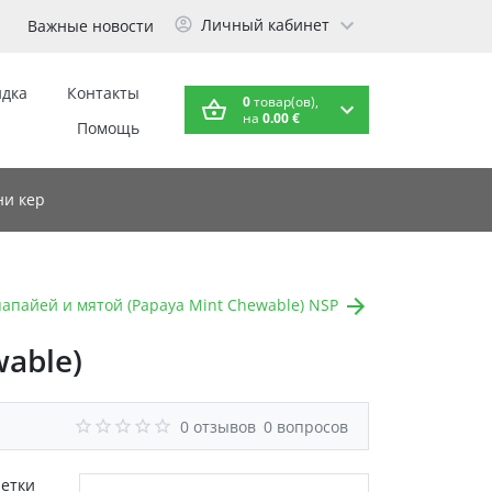
Личный кабинет
Важные новости
идка
Контакты
0
товар(ов),
на
0.00 €
Помощь
и кер
апайей и мятой (Papaya Mint Chewable) NSP
able)
0 отзывов
0 вопросов
летки