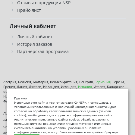
Отзывы о продукции NSP
Прайс-лист
Личный кабинет
Личный кабинет
История заказов
Партнерская программа
Австрия, Бельгия, Болгария, Великобритания, Венгрия,
Германия
, Герсни,
Греция, Дания, Джерси, Ирландия, Исландия,
Испания
, Италия, Канарские
острова, Кипр, Латвия, Литва, Лихтенштейн, Люксембург, Мальта, Монако,
Нидерланды, Норвегия,
Польша
, Чехия,
Румыния
, Сан-марино, Словения,
Про куки
Фарерские острова, Финляндия,
Франция
, Хорватия,
Швеция
,
Эстония
.
Используя этот сайт интернет-магазин «24NSP», я соглашаюсь с
Условиями использования и Политикой конфиденциальности и даю
согласие на обработку своих пользовательских данных (файлов
Пищевая добавка. Не является лекарственным средством. Не предназначена
cookies), необходимых для корректного функционирования сайта.
Аналитические и рекламные файлы cookies обрабатываются с
для диагностики, лечения или предотвращения заболеваний. Информация на
помощью системы веб-аналитики «Яндекс.Метрика» и/или иных
сайте представлена исключительно в ознакомительных целях и не заменяет
систем веб-аналитики на условиях, указанных в Политике
конфиденциальности, и могут быть изменены в настройках браузера.
консультацию специалиста.