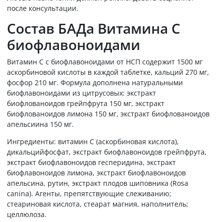
после консультации.
Состав БАДа Витамина С
биофлавоноидами
Витамин С с биофлавоноидами от НСП содержит 1500 мг
аскорбиновой кислоты в каждой таблетке, кальций 270 мг,
фосфор 210 мг. Формула дополнена натуральными
биофлавоноидами из цитрусовых: экстракт
биофлованоидов грейпфрута 150 мг, экстракт
биофлованоидов лимона 150 мг, экстракт биофлованоидов
апельсиина 150 мг.
Ингредиенты: витамин С (аскорбиновая кислота),
дикальцийфосфат, экстракт биофлавоноидов грейпфрута,
экстракт биофлавоноидов гесперидина, экстракт
биофлавоноидов лимона, экстракт биофлавоноидов
апельсина, рутин, экстракт плодов шиповника (Rosa
canina). Агенты, препятствующие слеживанию;
стеариновая кислота, стеарат магния, наполнитель;
целлюлоза.