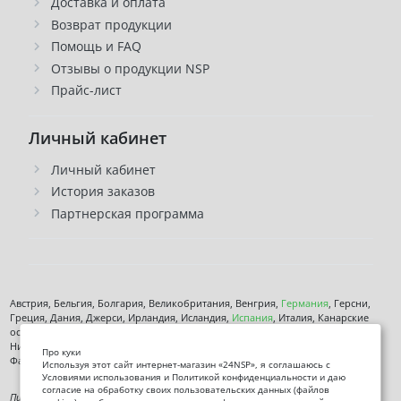
Доставка и оплата
Возврат продукции
Помощь и FAQ
Отзывы о продукции NSP
Прайс-лист
Личный кабинет
Личный кабинет
История заказов
Партнерская программа
Австрия, Бельгия, Болгария, Великобритания, Венгрия,
Германия
, Герсни,
Греция, Дания, Джерси, Ирландия, Исландия,
Испания
, Италия, Канарские
острова, Кипр, Латвия, Литва, Лихтенштейн, Люксембург, Мальта, Монако,
Нидерланды, Норвегия,
Польша
, Чехия,
Румыния
, Сан-марино, Словения,
Про куки
Фарерские острова, Финляндия,
Франция
, Хорватия,
Швеция
,
Эстония
.
Используя этот сайт интернет-магазин «24NSP», я соглашаюсь с
Условиями использования и Политикой конфиденциальности и даю
согласие на обработку своих пользовательских данных (файлов
Пищевая добавка. Не является лекарственным средством. Не предназначена