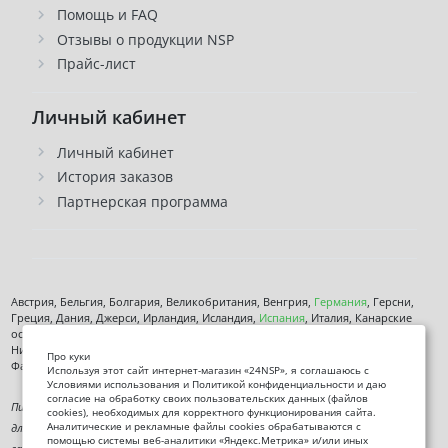
Помощь и FAQ
Отзывы о продукции NSP
Прайс-лист
Личный кабинет
Личный кабинет
История заказов
Партнерская программа
Австрия, Бельгия, Болгария, Великобритания, Венгрия,
Германия
, Герсни,
Греция, Дания, Джерси, Ирландия, Исландия,
Испания
, Италия, Канарские
острова, Кипр, Латвия, Литва, Лихтенштейн, Люксембург, Мальта, Монако,
Нидерланды, Норвегия,
Польша
, Чехия,
Румыния
, Сан-марино, Словения,
Про куки
Фарерские острова, Финляндия,
Франция
, Хорватия,
Швеция
,
Эстония
.
Используя этот сайт интернет-магазин «24NSP», я соглашаюсь с
Условиями использования и Политикой конфиденциальности и даю
согласие на обработку своих пользовательских данных (файлов
Пищевая добавка. Не является лекарственным средством. Не предназначена
cookies), необходимых для корректного функционирования сайта.
Аналитические и рекламные файлы cookies обрабатываются с
для диагностики, лечения или предотвращения заболеваний. Информация на
помощью системы веб-аналитики «Яндекс.Метрика» и/или иных