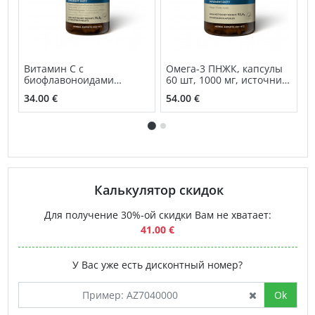
Витамин C с
Омега-3 ПНЖК, капсулы
С
биофлавоноидами
60 шт, 1000 мг, источник
к
(Vitamin C Bioflavonoids)
ПНЖК
34.00 €
54.00 €
3
NSP
Калькулятор скидок
Для получение 30%-ой скидки Вам не хватает:
41.00 €
У Вас уже есть дисконтный номер?
Ok