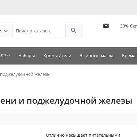
30% Ск
е
NSP
Наборы
Кремы / гели
Эфирные масла
Бреман
 поджелудочной железы
чени и поджелудочной железы
Отлично насыщает питательными