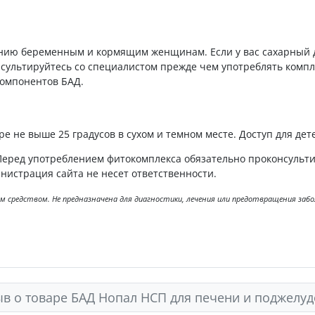
ению беременным и кормящим женщинам. Если у вас сахарный 
сультируйтесь со специалистом прежде чем употреблять компл
компонентов БАД.
е не выше 25 градусов в сухом и темном месте. Доступ для де
Перед употреблением фитокомплекса обязательно проконсульт
нистрация сайта не несет ответственности.
ным средством. Не предназначена для диагностики, лечения или предотвращения за
ыв о товаре БАД Нопал НСП для печени и поджелу