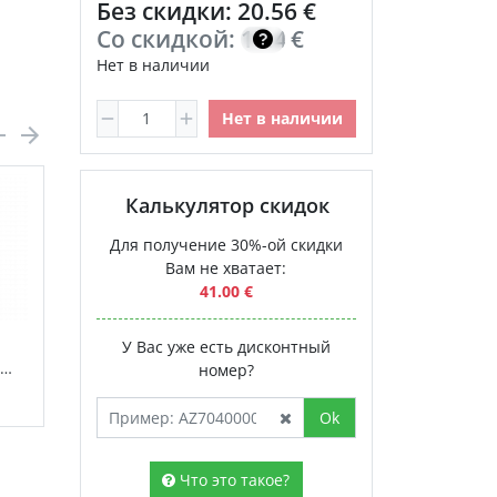
Без скидки: 20.56 €
Со скидкой:
17.48
€
Нет в наличии
Нет в наличии
Калькулятор скидок
Для получение 30%-ой скидки
Вам не хватает:
41.00 €
У Вас уже есть дисконтный
Жидкий
хлорофилл (Liquid
номер?
чно
Chlorophyll) NSP
34.00 €
раствор для
Ok
приема внутрь
Что это такое?