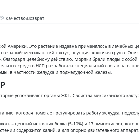
Качество\Возврат
кой Америки. Это растение издавна применялось в лечебных це
названий: мексиканский кактус, опунция, колючая груша. Опис
 благодаря целебному действию. Моряки брали плоды с собой 
тельных средств НСП разработала специальный состав на осно
мы, в частности желудка и поджелудочной железы.
SP
торые успокаивают органы ЖКТ. Свойства мексиканского какту
итанию, которая помогает регулировать работу желудка, подже
мякоть – ценный источник белка (5-10%) и 17 аминокислот, кото
тении содержится калий, а для опорно-двигательного аппарата