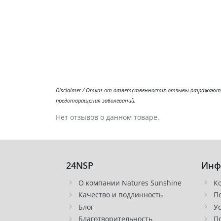
Disclaimer / Отказ от ответственности: отзывы отражают л
предотвращения заболеваний.
Нет отзывов о данном товаре.
24NSP
Инф
О компании Natures Sunshine
К
Качество и подлинность
П
Блог
У
Благотворительность
П