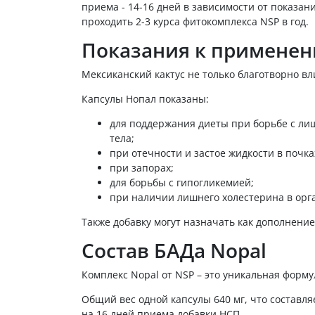
приема - 14-16 дней в зависимости от показа
проходить 2-3 курса фитокомплекса NSP в год.
Показания к примене
Мексиканский кактус не только благотворно в
Капсулы Нопал показаны:
для поддержания диеты при борьбе с лиш
тела;
при отечности и застое жидкости в почка
при запорах;
для борьбы с гипогликемией;
при наличии лишнего холестерина в орг
Также добавку могут назначать как дополнени
Состав БАДа Nopal
Комплекс Nopal от NSP – это уникальная форм
Общий вес одной капсулы 640 мг, что составляе
на 16 дней приема добавки НСП.