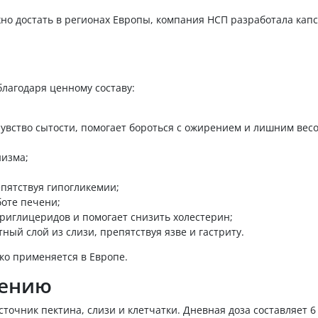
но достать в регионах Европы, компания НСП разработала кап
благодаря ценному составу:
увство сытости, помогает бороться с ожирением и лишним весо
низма;
епятствуя гипогликемии;
боте печени;
иглицеридов и помогает снизить холестерин;
ый слой из слизи, препятствуя язве и гастриту.
ко применяется в Европе.
нению
очник пектина, слизи и клетчатки. Дневная доза составляет 6 