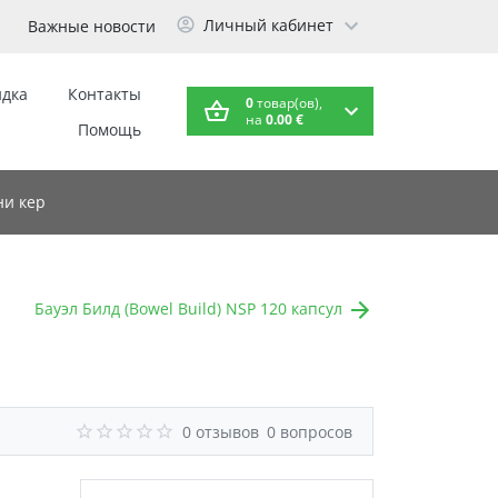
Личный кабинет
Важные новости
идка
Контакты
0
товар(ов),
на
0.00 €
Помощь
и кер
Бауэл Билд (Bowel Build) NSP 120 капсул
0 отзывов
0 вопросов