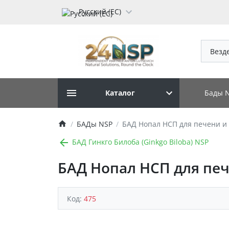
Русский (ЕС)
Везд
Бады 
Каталог
БАДы NSP
БАД Нопал НСП для печени и
БАД Гинкго Билоба (Ginkgo Biloba) NSP
БАД Нопал НСП для пе
Код:
475