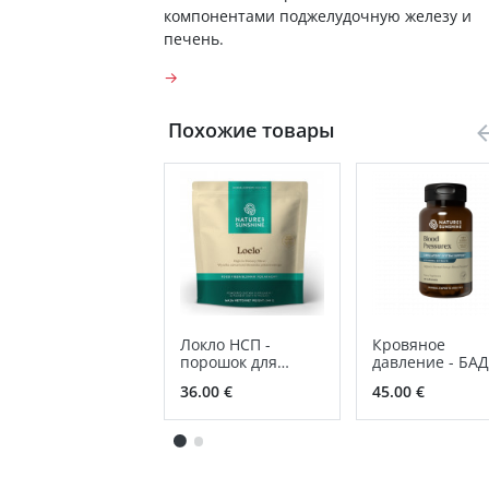
компонентами поджелудочную железу и
печень.
→
Похожие товары
Локло НСП -
Кровяное
порошок для
давление - БАД
приготовления
NSP для серде
36.00 €
45.00 €
сосудистой
системы