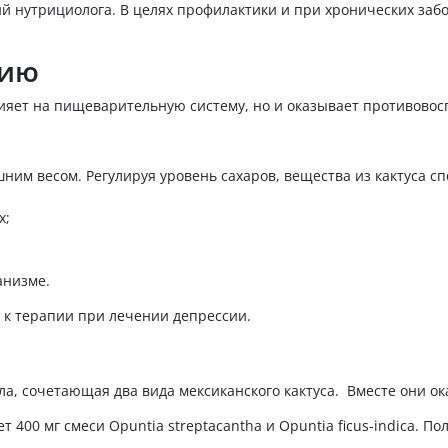
ний нутрициолога. В целях профилактики и при хронических з
нию
лияет на пищеварительную систему, но и оказывает противово
ним весом. Регулируя уровень сахаров, вещества из кактуса 
х;
анизме.
е к терапии при лечении депрессии.
ула, сочетающая два вида мексиканского кактуса. Вместе они о
т 400 мг смеси Opuntia streptacantha и Opuntia ficus-indica. П