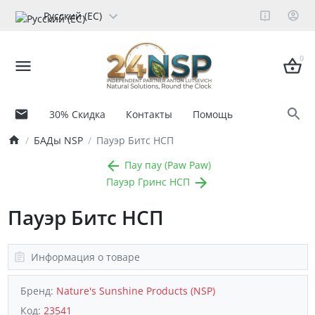
Русский (ЕС)
0
30% Скидка
Контакты
Помощь
БАДы NSP
Пауэр Битс НСП
Пау пау (Paw Paw)
Пауэр Гринс НСП
Пауэр Битс НСП
Информация о товаре
Бренд:
Nature's Sunshine Products (NSP)
Код:
23541