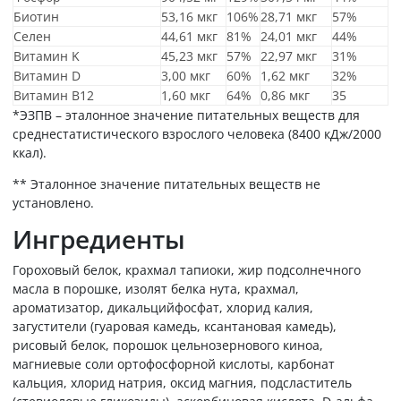
Биотин
53,16 мкг
106%
28,71 мкг
57%
Селен
44,61 мкг
81%
24,01 мкг
44%
Витамин K
45,23 мкг
57%
22,97 мкг
31%
Витамин D
3,00 мкг
60%
1,62 мкг
32%
Витамин B12
1,60 мкг
64%
0,86 мкг
35
*ЭЗПВ – эталонное значение питательных веществ для
среднестатистического взрослого человека (8400 кДж/2000
ккал).
** Эталонное значение питательных веществ не
установлено.
Ингредиенты
Гороховый белок, крахмал тапиоки, жир подсолнечного
масла в порошке, изолят белка нута, крахмал,
ароматизатор, дикальцийфосфат, хлорид калия,
загустители (гуаровая камедь, ксантановая камедь),
рисовый белок, порошок цельнозернового киноа,
магниевые соли ортофосфорной кислоты, карбонат
кальция, хлорид натрия, оксид магния, подсластитель