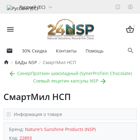
Русский (ЕС)
0
30% Скидка
Контакты
Помощь
БАДы NSP
СмартМил НСП
СинерПротеин шоколадный (SynerProTein Chocolate)
Соевый лецитин капсулы NSP
СмартМил НСП
Информация о товаре
Бренд:
Nature's Sunshine Products (NSP)
Код:
22893