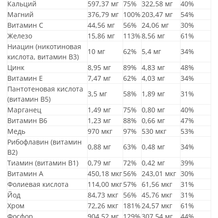
Кальций
597,37 мг
75%
322,58 мг
40%
Магний
376,79 мг
100%
203,47 мг
54%
Витамин C
44,56 мг
56%
24,06 мг
30%
Железо
15,86 мг
113%
8,56 мг
61%
Ниацин (никотиновая
10 мг
62%
5,4 мг
34%
кислота, витамин B3)
Цинк
8,95 мг
89%
4,83 мг
48%
Витамин E
7,47 мг
62%
4,03 мг
34%
Пантотеновая кислота
3,5 мг
58%
1,89 мг
31%
(витамин B5)
Марганец
1,49 мг
75%
0,80 мг
40%
Витамин B6
1,23 мг
88%
0,66 мг
47%
Медь
970 мкг
97%
530 мкг
53%
Рибофлавин (витамин
0,88 мг
63%
0,48 мг
34%
B2)
Тиамин (витамин B1)
0,79 мг
72%
0,42 мг
39%
Витамин A
450,18 мкг
56%
243,01 мкг
30%
Фолиевая кислота
114,00 мкг
57%
61,56 мкг
31%
Йод
84,73 мкг
56%
45,76 мкг
31%
Хром
72,26 мкг
181%
24,57 мкг
61%
Фосфор
904,52 мг
129%
307,54 мг
44%