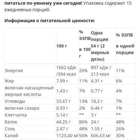
питаться по-умному уже сегодня!
Упаковка содержит 15
ежедневных порций.
Информация о питательной ценности:
%
Одна
% ЭЗПВ
ЭЗПВ
порция
100 г
54 г (2
в одной
в 100
мерные
порции
г
дозы)
1662 кДж
897 кДж /
Энергия
20%
11%
/394 ккал
213 ккал
Жир
7,99 г
11%
4,31 г
6%
включая насыщенные
1,43 г
7%
0,77 г
4%
жирные кислоты
Углеводы
33,67 г
13%
18,2 г
7%
включая сахара
0,93 г
2%
0,46 г
1%
Клетчатка
5,14 г
**
3 г
**
Белок
44,25 г
86%
24 г
48%
Соль
2,87 г
48%
1,55 г
26%
Калий
1123,40 мг
56%
606,63 мг
30%