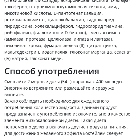
(стевиоловые гликозиды), аскорбиновая кислота, D-альфа-
токоферол, птероилмоноглутаминовая кислота, амид
никотиновой кислоты, D-пантотенат кальция,
ретинилпальмитат, цианокобаламин, гидрохлорид
пиридоксина, холекальциферол, гидрохлорид тиамина,
рибофлавин, филлохинон и D-биотин), смесь энзимов
(амилаза, протеаза, целлюлаза, липаза и лактаза),
пиколинат хрома, фумарат железа (II), цитрат цинка,
мальтодекстрин, иодат калия, глюконат марганца, селенат
(IV) натрия, глюконат меди.
Способ употребления
Смешайте 2 мерные дозы (54 г) порошка с 400 мл воды.
Энергично встряхните или размешайте и сразу же
выпейте.
Важно соблюдать необходимое для ежедневного
потребления количество жидкости. Данный продукт
предназначен к употреблению исключительно в качестве
элемента низкокалорийной диеты. Такая диета
непременно должна включать другие продукты питания.
Для достижения желаемого эффекта коктейлем следует