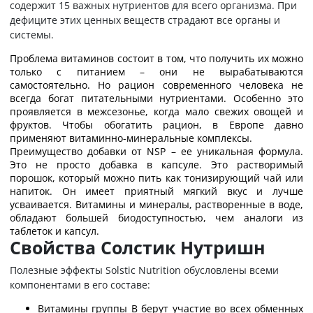
содержит 15 важных нутриентов для всего организма. При
дефиците этих ценных веществ страдают все органы и
системы.
Проблема витаминов состоит в том, что получить их можно
только с питанием – они не вырабатываются
самостоятельно. Но рацион современного человека не
всегда богат питательными нутриентами. Особенно это
проявляется в межсезонье, когда мало свежих овощей и
фруктов. Чтобы обогатить рацион, в Европе давно
применяют витаминно-минеральные комплексы.
Преимущество добавки от NSP – ее уникальная формула.
Это не просто добавка в капсуле. Это растворимый
порошок, который можно пить как тонизирующий чай или
напиток. Он имеет приятный мягкий вкус и лучше
усваивается. Витамины и минералы, растворенные в воде,
обладают большей биодоступностью, чем аналоги из
таблеток и капсул.
Свойства Солстик Нутришн
Полезные эффекты Solstic Nutrition обусловлены всеми
компонентами в его составе:
Витамины группы В берут участие во всех обменных