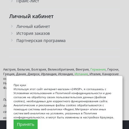
Прайс-лист
Личный кабинет
Личный кабинет
История заказов
Партнерская программа
Австрия, Бельгия, Болгария, Великобритания, Венгрия,
Германия
, Герсни,
Греция, Дания, Джерси, Ирландия, Исландия,
Испания
, Италия, Канарские
острова, Кипр, Латвия, Литва, Лихтенштейн, Люксембург, Мальта, Монако,
Нидерланды, Норвегия,
Польша
, Чехия,
Румыния
, Сан-марино, Словения,
Про куки
Фарерские острова, Финляндия,
Франция
, Хорватия,
Швеция
,
Эстония
.
Используя этот сайт интернет-магазин «24NSP», я соглашаюсь с
Условиями использования и Политикой конфиденциальности и даю
согласие на обработку своих пользовательских данных (файлов
Пищевая добавка. Не является лекарственным средством. Не предназначена
cookies), необходимых для корректного функционирования сайта.
Аналитические и рекламные файлы cookies обрабатываются с
для диагностики, лечения или предотвращения заболеваний. Информация на
помощью системы веб-аналитики «Яндекс.Метрика» и/или иных
сайте представлена исключительно в ознакомительных целях и не заменяет
систем веб-аналитики на условиях, указанных в Политике
конфиденциальности, и могут быть изменены в настройках браузера.
консультацию специалиста.
Принять