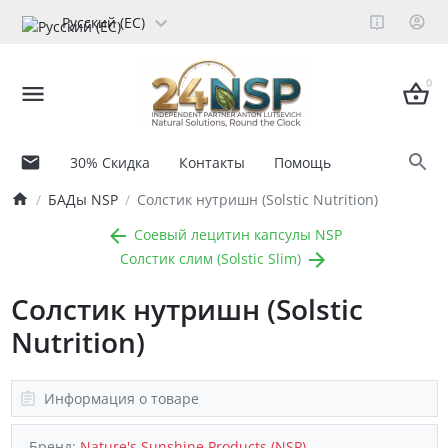
Русский (ЕС)
0
30% Скидка
Контакты
Помощь
БАДы NSP
Солстик нутришн (Solstic Nutrition)
Соевый лецитин капсулы NSP
Солстик слим (Solstic Slim)
Солстик нутришн (Solstic
Nutrition)
Информация о товаре
Бренд:
Nature's Sunshine Products (NSP)