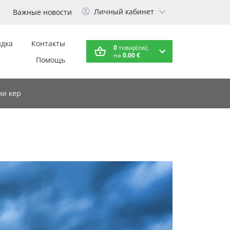
Личный кабинет
Важные новости
идка
Контакты
0
товар(ов),
на
0.00 €
Помощь
и кер