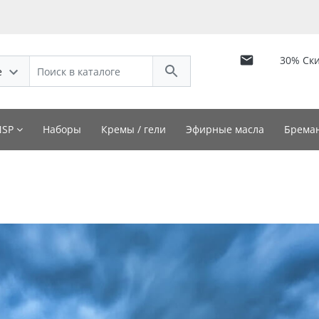
30% Ск
е
NSP
Наборы
Кремы / гели
Эфирные масла
Бреман