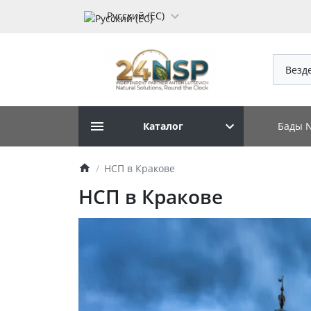
Русский (ЕС)
Везд
Бады 
Каталог
НСП в Кракове
НСП в Кракове