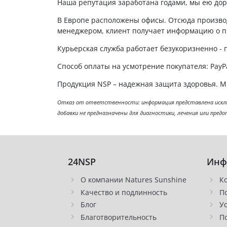
Наша репутация заработана годами, мы ею дор
В Европе расположены офисы. Отсюда производ
менеджером, клиент получает информацию о пр
Курьерская служба работает безукоризненно - п
Способ оплаты на усмотрение покупателя: PayPa
Продукция NSP – надежная защита здоровья. Мы
Отказ от ответственности: информация представлена исключ
добавки не предназначены для диагностики, лечения или пред
24NSP
Инф
О компании Natures Sunshine
К
Качество и подлинность
П
Блог
У
Благотворительность
П