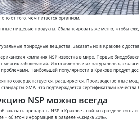
 оно от того, чем питается организм.
енные пищевые продукты. Сбалансировать же меню, чтобы ежед
ральные природные вещества. Заказать их в Кракове с доста
риканская компания NSP известна в мире. Первые биодобавки -
от многих заболеваний. Изготовленные из натуральных, эколо
проблемами. Наибольшей популярности в Кракове продукт дости
стоянно совершенствуется, расширяется. Производственные мо
стандарты GMP, что подтверждается сертификатами качества F
укцию NSP можно всегда
об заказать препараты NSP в Кракове - найти в разделе контак
е – об этом информация в разделе «Скидка 20%».