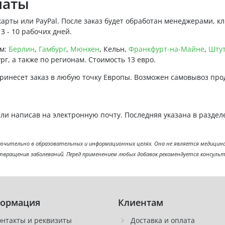
латы
арты или PayPal. После заказ будет обработан менеджерами, к
 - 10 рабочих дней.
ым:
Берлин
,
Гамбург
,
Мюнхен
, Кельн,
Франкфурт-на-Майне
,
Штут
г, а также по регионам. Стоимость 13 евро.
ринесет заказ в любую точку Европы. Возможен самовывоз про
или написав на электронную почту. Последняя указана в раздел
ительно в образовательных и информационных целях. Она не является медицинск
отвращения заболеваний. Перед применением любых добавок рекомендуется консуль
ормация
Клиентам
онтакты и реквизиты
Доставка и оплата