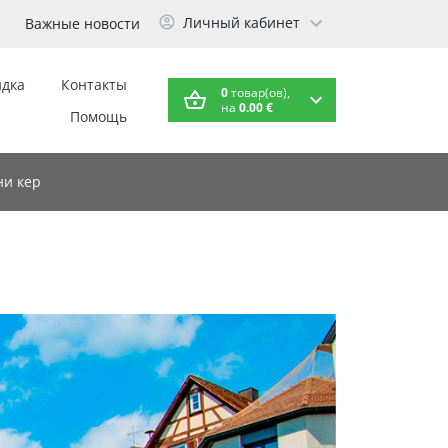
Личный кабинет
Важные новости
идка
Контакты
0
товар(ов),
на
0.00 €
Помощь
и кер