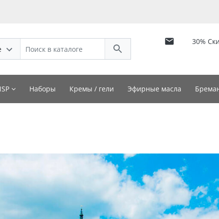
30% Ск
е
NSP
Наборы
Кремы / гели
Эфирные масла
Бреман