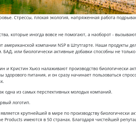
оровье. Стрессы, плохая экология, напряженная работа подрыв
ства, которые иногда вовсе не помогают, а наоборот - вызываю
от американской компании NSP в Штутгарте. Наши продукты дел
. БАД, или биологически активные добавки способны не только
Джин и Кристин Хьюз налаживают производство биологически ак
 здорового питания, и он сразу начинает пользоваться спрос
х.
 как одна из самых перспективных молодых компаний.
рвый логотип.
ts является крупнейшей в мире по производству биологически а
ne Products имеются в 50 странах. Благодаря чистейшей репут