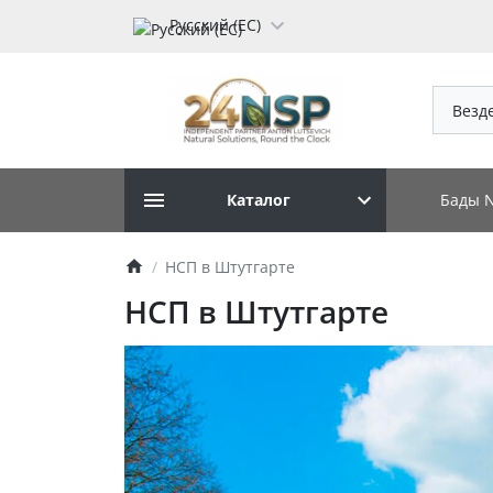
Русский (ЕС)
Везд
Бады 
Каталог
НСП в Штутгарте
НСП в Штутгарте