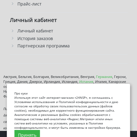
Прайс-лист
Личный кабинет
Личный кабинет
История заказов
Партнерская программа
Австрия, Бельгия, Болгария, Великобритания, Венгрия,
Германия
, Герсни,
Греция, Дания, Джерси, Ирландия, Исландия,
Испания
, Италия, Канарские
острова, Кипр, Латвия, Литва, Лихтенштейн, Люксембург, Мальта, Монако,
Нидерланды, Норвегия,
Польша
, Чехия,
Румыния
, Сан-марино, Словения,
Про куки
Фарерские острова, Финляндия,
Франция
, Хорватия,
Швеция
,
Эстония
.
Используя этот сайт интернет-магазин «24NSP», я соглашаюсь с
Условиями использования и Политикой конфиденциальности и даю
согласие на обработку своих пользовательских данных (файлов
Пищевая добавка. Не является лекарственным средством. Не предназначена
cookies), необходимых для корректного функционирования сайта.
для диагностики, лечения или предотвращения заболеваний. Информация на
Аналитические и рекламные файлы cookies обрабатываются с
помощью системы веб-аналитики «Яндекс.Метрика» и/или иных
сайте представлена исключительно в ознакомительных целях и не заменяет
систем веб-аналитики на условиях, указанных в Политике
консультацию специалиста.
конфиденциальности, и могут быть изменены в настройках браузера.
Принять