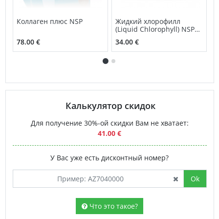
Коллаген плюс NSP
Жидкий хлорофилл
К
(Liquid Chlorophyll) NSP
(
раствор для приема
78.00 €
34.00 €
3
внутрь
Калькулятор скидок
Для получение 30%-ой скидки Вам не хватает:
41.00 €
У Вас уже есть дисконтный номер?
Ok
Что это такое?