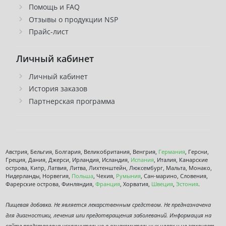
Помощь и FAQ
Отзывы о продукции NSP
Прайс-лист
Личный кабинет
Личный кабинет
История заказов
Партнерская программа
Австрия, Бельгия, Болгария, Великобритания, Венгрия,
Германия
, Герсни,
Греция, Дания, Джерси, Ирландия, Исландия,
Испания
, Италия, Канарские
острова, Кипр, Латвия, Литва, Лихтенштейн, Люксембург, Мальта, Монако,
Нидерланды, Норвегия,
Польша
, Чехия,
Румыния
, Сан-марино, Словения,
Фарерские острова, Финляндия,
Франция
, Хорватия,
Швеция
,
Эстония
.
Пищевая добавка. Не является лекарственным средством. Не предназначена
для диагностики, лечения или предотвращения заболеваний. Информация на
сайте представлена исключительно в ознакомительных целях и не заменяет