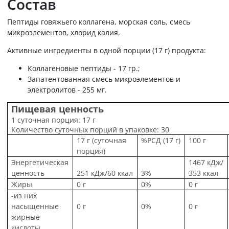
Состав
Пептиды говяжьего коллагена, морская соль, смесь
микроэлементов, хлорид калия.
Активные ингредиенты в одной порции (17 г) продукта:
Коллагеновые пептиды - 17 гр.;
Запатентованная смесь микроэлементов и
электролитов - 255 мг.
Пищевая ценность
1 суточная порция: 17 г
Количество суточных порций в упаковке: 30
17 г (суточная
%РСД (17 г)
100 г
порция)
Энергетическая
1467 кДж/
ценность
251 кДж/60 ккал
3%
353 ккал
Жиры
0 г
0%
0 г
-из них
насыщенные
0 г
0%
0 г
жирные
кислоты