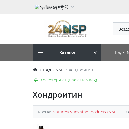
Русский (ЕС)
Везд
Бады 
Каталог
БАДы NSP
Хондроитин
Холестер-Рег (Cholester-Reg)
Хондроитин
Бренд:
Nature's Sunshine Products (NSP)
К