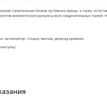
иалов строительных блоков суставного хряща, а также, естест
ентом внеклеточного матрикса всех соединительных тканей. Н
н; катализатор: стеарат магния, диоксид кремния.
капсулы):
казания