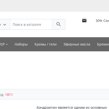
30% Ск
е
NSP
Наборы
Кремы / гели
Эфирные масла
Бреман
од:
1811
Хондроитин является одним из основных