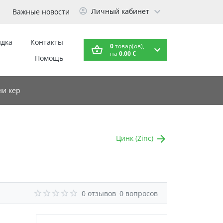
Личный кабинет
Важные новости
идка
Контакты
0
товар(ов),
на
0.00 €
Помощь
и кер
Цинк (Zinc)
0 отзывов
0 вопросов