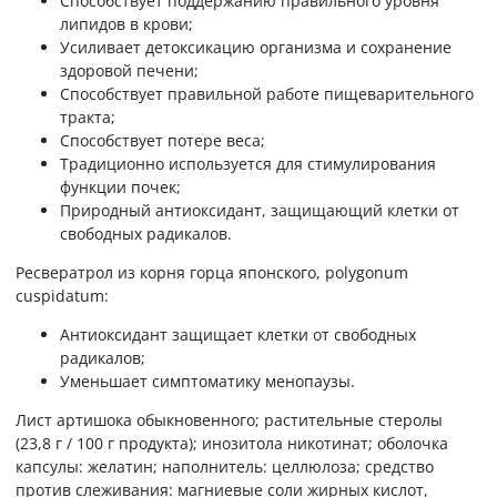
Способствует поддержанию правильного уровня
липидов в крови;
Усиливает детоксикацию организма и сохранение
здоровой печени;
Способствует правильной работе пищеварительного
тракта;
Способствует потере веса;
Традиционно используется для стимулирования
функции почек;
Природный антиоксидант, защищающий клетки от
свободных радикалов.
Ресвератрол из корня горца японского, polygonum
cuspidatum:
Антиоксидант защищает клетки от свободных
радикалов;
Уменьшает симптоматику менопаузы.
Лист артишока обыкновенного; растительные стеролы
(23,8 г / 100 г продукта); инозитола никотинат; оболочка
капсулы: желатин; наполнитель: целлюлоза; средство
против слеживания: магниевые соли жирных кислот,