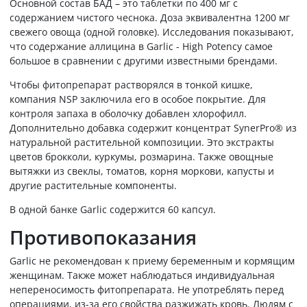
Основной состав БАД – это таблетки по 400 мг с
содержанием чистого чеснока. Доза эквивалентна 1200 мг
свежего овоща (одной головке). Исследования показывают,
что содержание аллицина в Garlic - High Potency самое
большое в сравнении с другими известными брендами.
Чтобы фитопрепарат растворялся в тонкой кишке,
компания NSP заключила его в особое покрытие. Для
контроля запаха в оболочку добавлен хлорофилл.
Дополнительно добавка содержит концентрат SynerPro® из
натуральной растительной композиции. Это экстракты
цветов брокколи, куркумы, розмарина. Также овощные
вытяжки из свеклы, томатов, корня моркови, капусты и
другие растительные компоненты.
В одной банке Garlic содержится 60 капсул.
Противопоказания
Garlic не рекомендован к приему беременным и кормящим
женщинам. Также может наблюдаться индивидуальная
непереносимость фитопрепарата. Не употреблять перед
операциями, из-за его свойства разжижать кровь. Людям с