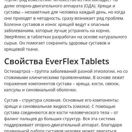
долю опорно-двигательного аппарата (ОДА). Хрящи и
суставы – незаметные для человека каждый день, но когда
они приходят в негодность, сразу возникает ряд проблем.
Болезни суставов и износ хрящей ведут к опасным
заболеваниям, которые лучше устранять на корню.
ЭверФлекс в таблетках разработан на основе натурального
сырья. Он помогает сохранить здоровье суставов и
хрящевой ткани.
Свойства EverFlex Tablets
Остеоартроз – группа заболеваний разной этиологии, но со
стожимыми клиническими проявлениями. В основе лежит
поражение компонентов сустава – хряща, кости, связок,
капсулы и синовиальной оболочки.
Сустав – структура сложная. Основные его компоненты:
хрящи и синовиальная жидкость (смазка). С помощью
сустава соединяются все кости человеческого тела – от
фаланг пальцев до больших структур. Вся эта система
поддерживает опорно-двигательный аппарат, благодаря
правильной работе суставов человек может двигаться.