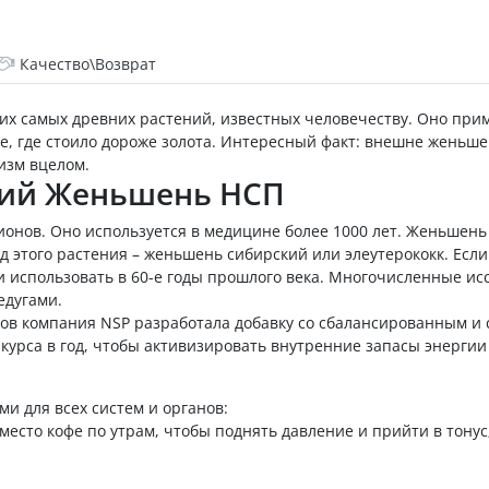
Качество\Возврат
их самых древних растений, известных человечеству. Оно при
е, где стоило дороже золота. Интересный факт: внешне женьшен
низм вцелом.
кий Женьшень НСП
ионов. Оно используется в медицине более 1000 лет. Женьшень 
 этого растения – женьшень сибирский или элеутерококк. Если
и использовать в 60-е годы прошлого века. Многочисленные ис
едугами.
ов компания NSP разработала добавку со сбалансированным 
2 курса в год, чтобы активизировать внутренние запасы энерги
ми для всех систем и органов:
место кофе по утрам, чтобы поднять давление и прийти в тонус