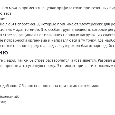
 Его можно применять в целях профилактики при сезонных ви
ю веса;
ния.
нно любят спортсмены, которые принимают элеутерококк для р
сильным адаптогеном. Это особая группа веществ, которые ре
в стресса, защищают от излишних нервных нагрузок. Их слаже
 потребности организма и направляются в ту точку, где наиб
успокоительного средства, ведь элеутерококк благотворно дейст
нию
с едой. Так он быстрее растворяется и усваивается. Разовая д
ется превышать суточную норму. Это может привести к тяжелым
.
 добавок. Обычно она показана при таких состояниях:
болеваний;
сил;