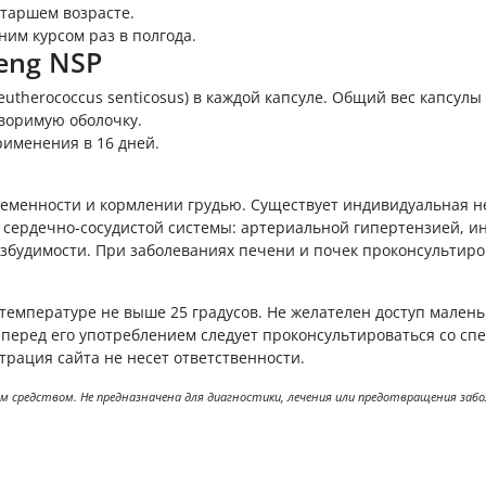
старшем возрасте.
им курсом раз в полгода.
seng NSP
eutherococcus senticosus) в каждой капсуле. Общий вес капсулы 
воримую оболочку.
рименения в 16 дней.
еменности и кормлении грудью. Существует индивидуальная н
сердечно-сосудистой системы: артериальной гипертензией, ин
збудимости. При заболеваниях печени и почек проконсультиро
температуре не выше 25 градусов. Не желателен доступ малень
 перед его употреблением следует проконсультироваться со сп
трация сайта не несет ответственности.
ным средством. Не предназначена для диагностики, лечения или предотвращения за