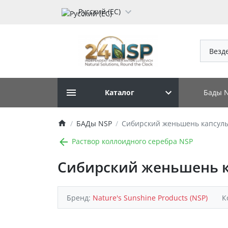
Русский (ЕС)
Везд
Бады 
Каталог
БАДы NSP
Сибирский женьшень капсулы
Раствор коллоидного серебра NSP
Сибирский женьшень к
Бренд:
Nature's Sunshine Products (NSP)
К