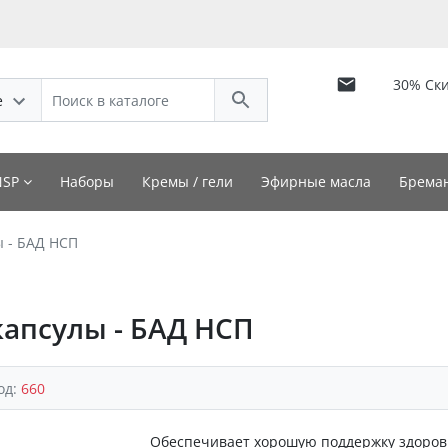
30% Ск
е
NSP
Наборы
Кремы / гели
Эфирные масла
Бреман
 - БАД НСП
апсулы - БАД НСП
од:
660
Обеспечивает хорошую поддержку здоров