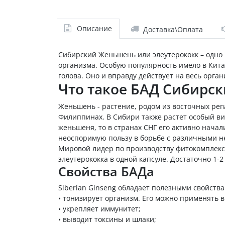
Описание
Доставка\Оплата
Сибирский Женьшень или элеутерококк – одно 
организма. Особую популярность имело в Кита
голова. Оно и вправду действует на весь орга
Что такое БАД Сибирс
Женьшень - растение, родом из восточных рег
Филиппинах. В Сибири также растет особый вид
женьшеня, то в странах СНГ его активно начал
неоспоримую пользу в борьбе с различными н
Мировой лидер по производству фитокомплекс
элеутерококка в одной капсуле. Достаточно 1-
Свойства БАДа
Siberian Ginseng обладает полезными свойства
•
тонизирует организм. Его можно применять в
•
укрепляет иммунитет;
•
выводит токсины и шлаки;