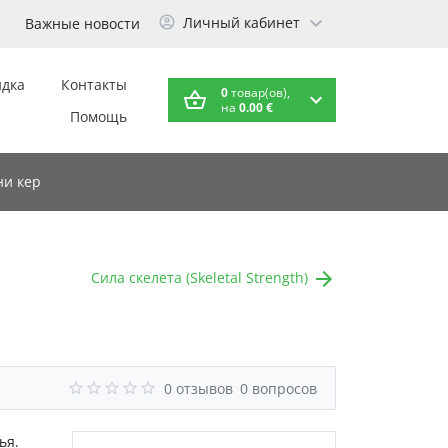
Личный кабинет
Важные новости
идка
Контакты
0
товар(ов),
на
0.00 €
Помощь
и кер
Сила скелета (Skeletal Strength)
0 отзывов
0 вопросов
ья.