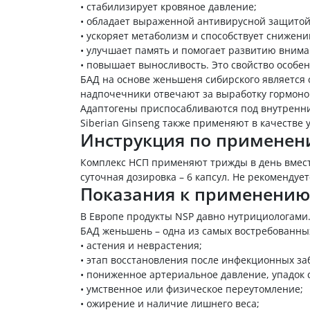
•
стабилизирует кровяное давление;
•
обладает выраженной антивирусной защитой.
•
ускоряет метаболизм и способствует снижени
•
улучшает память и помогает развитию внима
•
повышает выносливость. Это свойство особе
БАД на основе женьшеня сибирского является 
надпочечники отвечают за выработку гормоно
Адаптогены приспосабливаются под внутренние
Siberian Ginseng также применяют в качестве 
Инструкция по примене
Комплекс НСП применяют трижды в день вместе 
суточная дозировка – 6 капсул. Не рекоменду
Показания к применению
В Европе продукты NSP давно нутрициологами
БАД женьшень – одна из самых востребованных
•
астения и неврастения;
•
этап восстановления после инфекционных за
•
пониженное артериальное давление, упадок 
•
умственное или физическое переутомление;
•
ожирение и наличие лишнего веса;