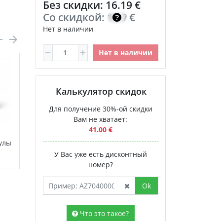
Без скидки: 16.19 €
Со скидкой:
13.76
€
Нет в наличии
Нет в наличии
Калькулятор скидок
Для получение 30%-ой скидки
Вам не хватает:
41.00 €
П
Соевый лецитин
улы
капсулы NSP
У Вас уже есть дисконтный
43.00 €
номер?
Ok
Что это такое?