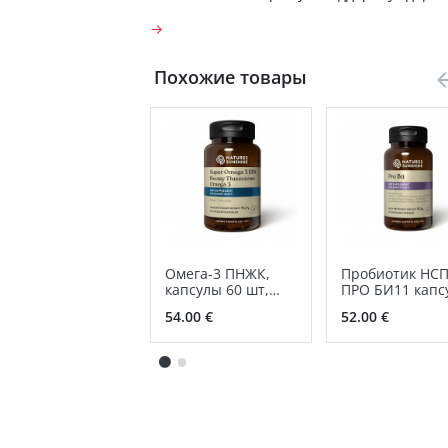
→
Похожие товары
Омега-3 ПНЖК,
Пробиотик НС
капсулы 60 шт,
ПРО БИ11 капс
1000 мг, источник
54.00 €
52.00 €
ПНЖК