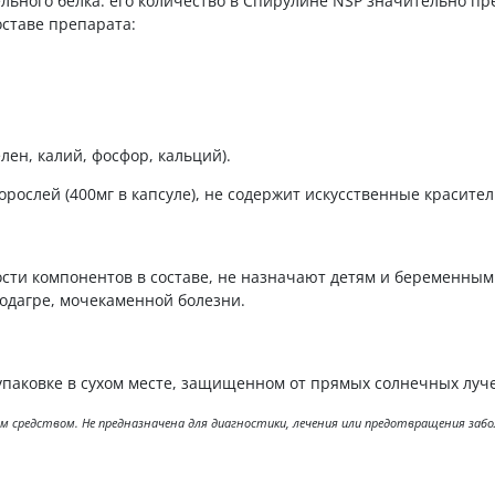
льного белка: его количество в Спирулине NSP значительно п
оставе препарата:
лен, калий, фосфор, кальций).
рослей (400мг в капсуле), не содержит искусственные красител
ти компонентов в составе, не назначают детям и беременным
одагре, мочекаменной болезни.
паковке в сухом месте, защищенном от прямых солнечных лучей
ным средством. Не предназначена для диагностики, лечения или предотвращения за