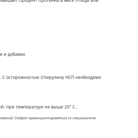
ревышает процент протеина в мясе птицы или
и и добавки.
. С осторожностью Спирулину НСП необходимо
, при температуре не выше 25° С..
болеваний. Следует проконсультироваться со специалистом