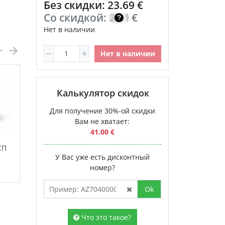
Без скидки: 23.69 €
Со скидкой:
20.14
€
Нет в наличии
Нет в наличии
Калькулятор скидок
Для получение 30%-ой скидки
Вам не хватает:
41.00 €
СП
Локло НСП -
порошок для
У Вас уже есть дисконтный
приготовления
номер?
36.00 €
Ok
Что это такое?