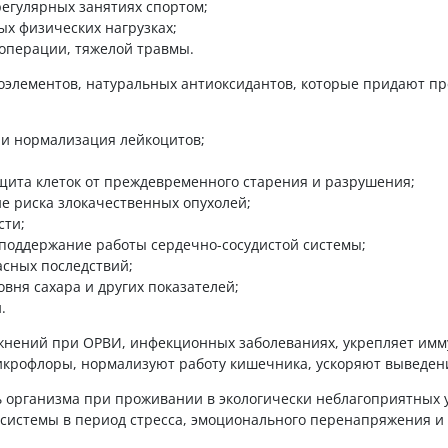
егулярных занятиях спортом;
х физических нагрузках;
 операции, тяжелой травмы.
оэлементов, натуральных антиоксидантов, которые придают пр
и нормализация лейкоцитов;
щита клеток от преждевременного старения и разрушения;
е риска злокачественных опухолей;
сти;
поддержание работы сердечно-сосудистой системы;
асных последствий;
вня сахара и других показателей;
.
жнений при ОРВИ, инфекционных заболеваниях, укрепляет имм
крофлоры, нормализуют работу кишечника, ускоряют выведение
 организма при проживании в экологически неблагоприятных 
системы в период стресса, эмоционального перенапряжения и