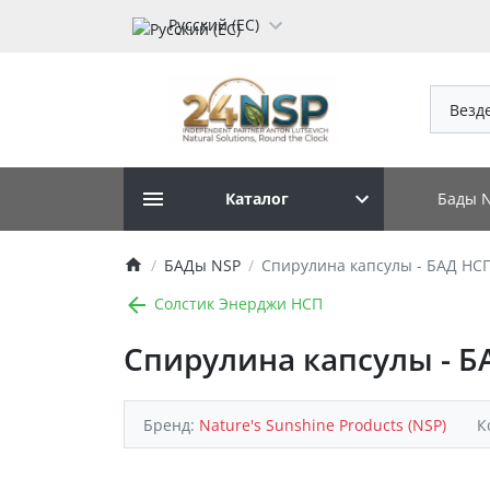
Русский (ЕС)
Везд
Бады 
Каталог
БАДы NSP
Спирулина капсулы - БАД НС
Солстик Энерджи НСП
Спирулина капсулы - Б
Бренд:
Nature's Sunshine Products (NSP)
К