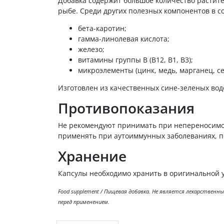
Добавка содержит большое количество растите
рыбе. Среди других полезных компонентов в с
бета-каротин;
гамма-линолевая кислота;
железо;
витамины группы B (В12, В1, В3);
микроэлементы (цинк, медь, марганец, се
Изготовлен из качественных сине-зеленых водо
Противопоказания
Не рекомендуют принимать при непереносимос
применять при аутоиммунных заболеваниях, п
Хранение
Капсулы необходимо хранить в оригинальной у
Food supplement / Пищевая добавка. Не является лекарствен
перед применением.