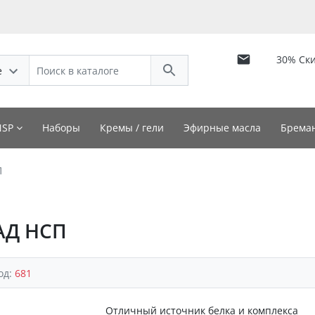
30% Ск
е
NSP
Наборы
Кремы / гели
Эфирные масла
Бреман
П
АД НСП
од:
681
Отличный источник белка и комплекса