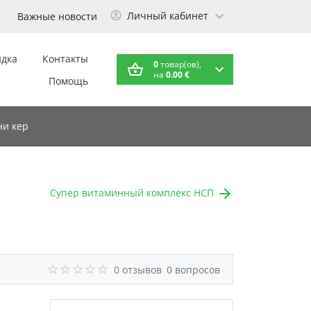
Личный кабинет
Важные новости
идка
Контакты
0
товар(ов),
на
0.00 €
Помощь
и кер
Супер витаминный комплекс НСП
0 отзывов
0 вопросов