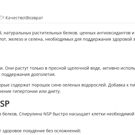
Качество\Возврат
B, натуральных растительных белков, ценных антиоксидантов 
т, железо и селена, необходимых для поддержания здоровой э
и. Они растут только в пресной щелочной воде, активно испо
 поддержания долголетия.
торые содержат порошок сине-зеленых водорослей. Добавка к 
чение гипертонии или диету.
SP
 белков, Спирулина NSP быстро насыщает клетки необходимой
т здоровое похудение без осложнений;