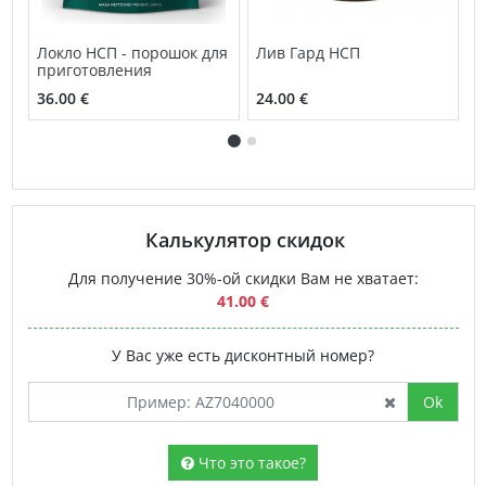
Локло НСП - порошок для
Лив Гард НСП
П
приготовления
Б
36.00 €
24.00 €
5
Калькулятор скидок
Для получение 30%-ой скидки Вам не хватает:
41.00 €
У Вас уже есть дисконтный номер?
Ok
Что это такое?