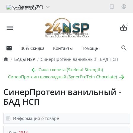
Русский (ЕС)
0
30% Скидка
Контакты
Помощь
БАДы NSP
СинерПротеин ванильный - БАД НСП
Сила скелета (Skeletal Strength)
СинерПротеин шоколадный (SynerProTein Chocolate)
СинерПротеин ванильный -
БАД НСП
Информация о товаре
Код:
2914