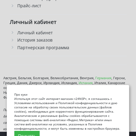
Прайс-лист
Личный кабинет
Личный кабинет
История заказов
Партнерская программа
Австрия, Бельгия, Болгария, Великобритания, Венгрия,
Германия
, Герсни,
Греция, Дания, Джерси, Ирландия, Исландия,
Испания
, Италия, Канарские
острова, Кипр, Латвия, Литва, Лихтенштейн, Люксембург, Мальта, Монако,
Нидерланды, Норвегия,
Польша
, Чехия,
Румыния
, Сан-марино, Словения,
Про куки
Фарерские острова, Финляндия,
Франция
, Хорватия,
Швеция
,
Эстония
.
Используя этот сайт интернет-магазин «24NSP», я соглашаюсь с
Условиями использования и Политикой конфиденциальности и даю
согласие на обработку своих пользовательских данных (файлов
Пищевая добавка. Не является лекарственным средством. Не предназначена
cookies), необходимых для корректного функционирования сайта.
Аналитические и рекламные файлы cookies обрабатываются с
для диагностики, лечения или предотвращения заболеваний. Информация на
помощью системы веб-аналитики «Яндекс.Метрика» и/или иных
сайте представлена исключительно в ознакомительных целях и не заменяет
систем веб-аналитики на условиях, указанных в Политике
конфиденциальности, и могут быть изменены в настройках браузера.
консультацию специалиста.
Принять