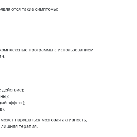
оявляются такие симптомы:
– комплексные программы с использованием
ач.
 действие);
ны);
ий эффект);
в).
 может нарушаться мозговая активность,
е лишняя терапия.