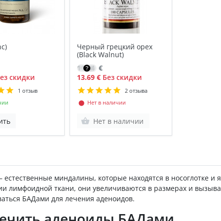
c)
Черный грецкий орех
(Black Walnut)
11.64
€
ез скидки
13.69 €
Без скидки
1 отзыв
2 отзыва
чии
⬤ Нет в наличии
ить
Нет в наличии
– естественные миндалины, которые находятся в носоглотке и 
ии лимфоидной ткани, они увеличиваются в размерах и вызыва
ваться БАДами для лечения аденоидов.
лечить аденоиды БАДами