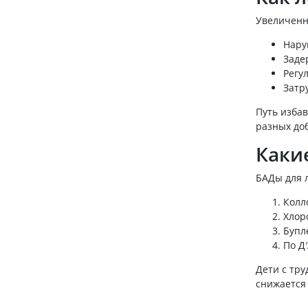
Увеличенны
Нару
Заде
Регу
Затр
Путь изба
разных доб
Каки
БАДы для 
Колл
Хлор
Бупл
По Д
Дети с тру
снижается