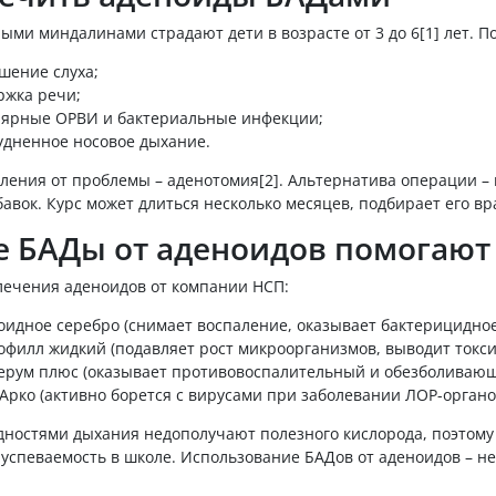
ми миндалинами страдают дети в возрасте от 3 до 6[1] лет. П
шение слуха;
ржка речи;
лярные ОРВИ и бактериальные инфекции;
удненное носовое дыхание.
вления от проблемы – аденотомия[2]. Альтернатива операции 
авок. Курс может длиться несколько месяцев, подбирает его вр
е БАДы от аденоидов помогают
лечения аденоидов от компании НСП:
оидное серебро (снимает воспаление, оказывает бактерицидное
офилл жидкий (подавляет рост микроорганизмов, выводит токси
ерум плюс (оказывает противовоспалительный и обезболивающ
′Арко (активно борется с вирусами при заболевании ЛОР-органо
дностями дыхания недополучают полезного кислорода, поэтому
 успеваемость в школе. Использование БАДов от аденоидов – н