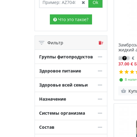
Ok
Что это такое?
Фильтр
Замброза
жидкий 
Группы фитопродуктов
26.50
€
37.00 €
Б
Здоровое питание
⬤ В нали
Здоровье всей семьи
Куп
Назначение
Системы организма
Состав