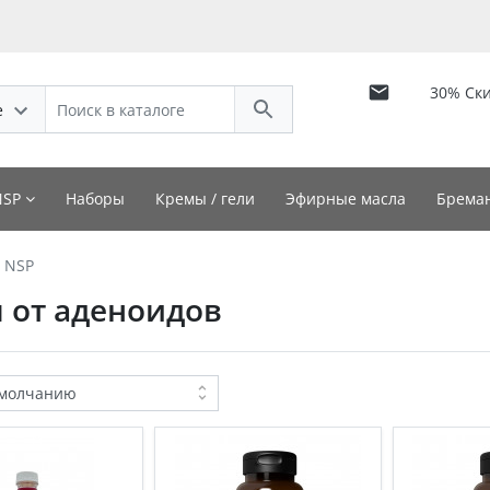
30% Ск
е
NSP
Наборы
Кремы / гели
Эфирные масла
Бреман
 NSP
 от аденоидов