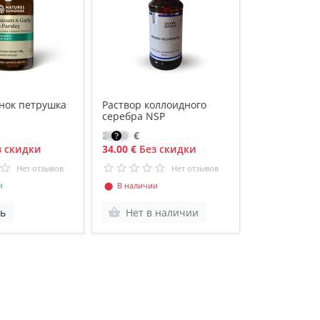
нок петрушка
Раствор коллоидного
серебра NSP
24.60
€
 скидки
34.00 €
Без скидки
Нет отзывов
Нет отзывов
и
⬤ В наличии
ь
Нет в наличии