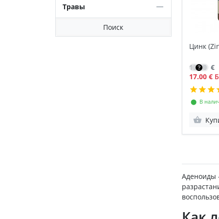
Травы
Поиск
Цинк (Zin
12.10
€
17.00 €
Б
⬤ В нали
Куп
Аденоиды 
разрастан
воспользо
Как 