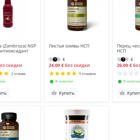
 (Zambroza) NSP
Листья оливы НСП
Перец чес
антиоксидант
НСП
16.80
€
18.40
€
ез скидки
24.00 €
Без скидки
26.00 €
Без
2 отзыва
5 отзывов
чии
⬤ В наличии
⬤ В наличи
ить
Купить
Купит