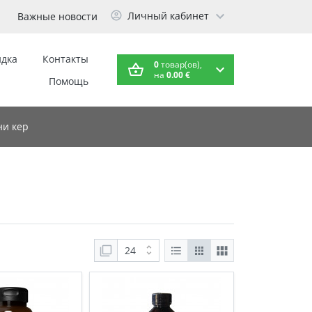
Личный кабинет
Важные новости
идка
Контакты
0
товар(ов),
на
0.00 €
Помощь
и кер