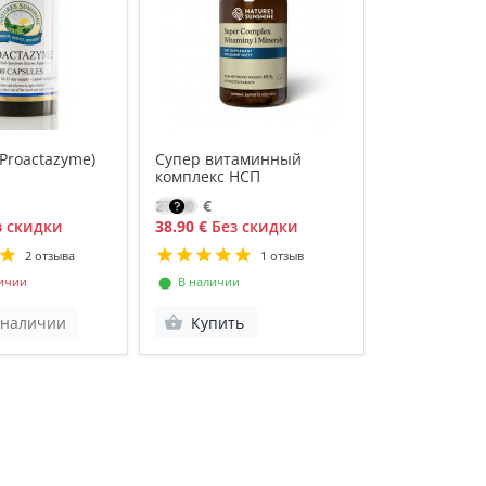
Proactazyme)
Супер витаминный
комплекс НСП
27.80
€
 скидки
38.90 €
Без скидки
2 отзыва
1 отзыв
ичии
⬤ В наличии
 наличии
Купить