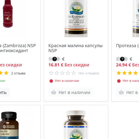
 (Zambroza) NSP
Красная малина капсулы
Протеаза (
антиоксидант
NSP
14.29
€
21.20
€
ез скидки
16.81 €
Без скидки
24.94 €
Без
2 отзыва
Нет отзывов
чии
⬤ Нет в наличии
⬤ Нет в нал
ить
Нет в наличии
Нет в