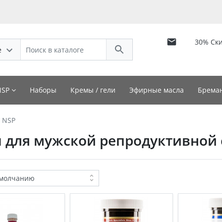
30% Ск
е
NSP
Наборы
Кремы / гели
Эфирные масла
Бреман
 NSP
 для мужской репродуктивной