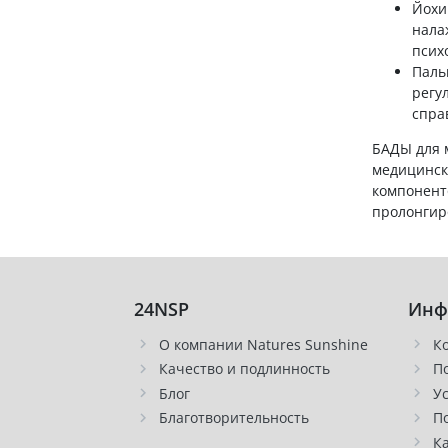
Йохи
нала
псих
Паль
регу
спра
БАДЫ для 
медицинск
компонент
пролонгир
24NSP
Инф
О компании Natures Sunshine
К
Качество и подлинность
П
Блог
У
Благотворительность
П
К