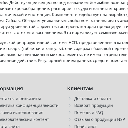
мбе. Действующее вещество под названием йохимбин возвращ
живает кровообращение, расширяет сосуды и нагнетает кровь 
ологической импотенции. Компонент воздействует на выработк
ма Сабаль. Обладает уникальным свойством останавливать ано
лируя уровень той формы тестостерона, которая провоцирует 
виться с отеком и воспалением. Это нормализует семяизвержен
мужской репродуктивной системы НСП, представленные в катало
ие товары (таблетки и капсулы): они содержат большой переч
ов, включая витамины и микроэлементы, не имеют отрицатель
ованное действие. Регулярный прием данных средств помогает 
ормация
Клиентам
онтакты и реквизиты
Доставка и оплата
олитика конфиденциальности
Возврат продукции
словия использования
Помощь и FAQ
ользовательский контент
Отзывы о продукции NSP
арта сайта
Прайс-лист