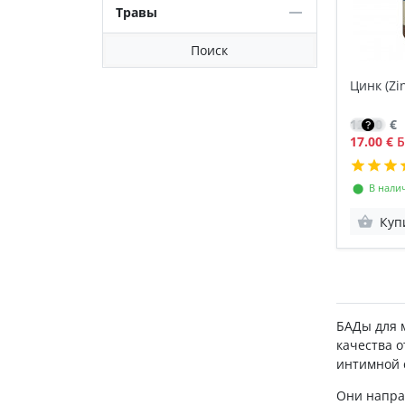
Травы
Поиск
Цинк (Zin
12.10
€
17.00 €
Б
⬤ В нали
Куп
БАДы для 
качества 
интимной 
Они напра