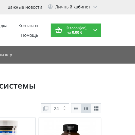
Личный кабинет
Важные новости
идка
Контакты
0
товар(ов),
на
0.00 €
Помощь
и кер
 системы