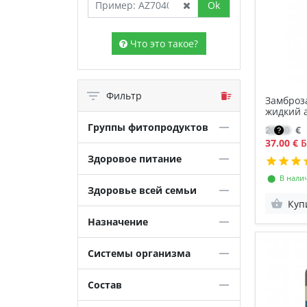
Ok
Что это такое?
Фильтр
Замброза
жидкий 
Группы фитопродуктов
26.50
€
37.00 €
Б
Здоровое питание
⬤ В нали
Здоровье всей семьи
Куп
Назначение
Системы организма
Состав