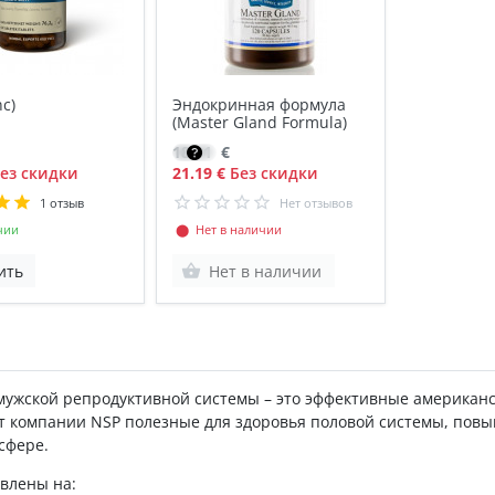
c)
Эндокринная формула
(Master Gland Formula)
18.01
€
ез скидки
21.19 €
Без скидки
1 отзыв
Нет отзывов
чии
⬤ Нет в наличии
ить
Нет в наличии
мужской репродуктивной системы – это эффективные американс
от компании NSP полезные для здоровья половой системы, пов
сфере.
влены на: