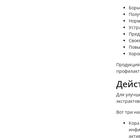
Борь
Полу
Норм
Устр
Пред
Свое
Повы
Хоро
Продукция
профилакт
Дейс
Для улучш
экстракто
Вот три н
Кора
инфи
акти