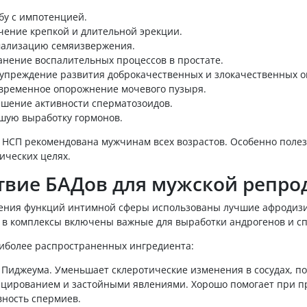
бу с импотенцией.
чение крепкой и длительной эрекции.
ализацию семяизвержения.
анение воспалительных процессов в простате.
упреждение развития доброкачественных и злокачественных о
временное опорожнение мочевого пузыря.
шение активности сперматозоидов.
шую выработку гормонов.
 НСП рекомендована мужчинам всех возрастов. Особенно полезн
ических целях.
твие БАДов для мужской репро
ения функций интимной сферы использованы лучшие афродизиа
в в комплексы включены важные для выработки андрогенов и сп
аиболее распространенных ингредиента:
 Пиджеума. Уменьшает склеротические изменения в сосудах, по
цированием и застойными явлениями. Хорошо помогает при п
вность спермиев.