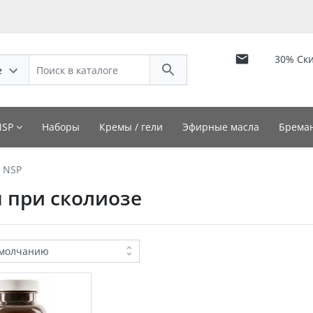
30% Ск
е
NSP
Наборы
Кремы / гели
Эфирные масла
Бреман
 NSP
 при сколиозе