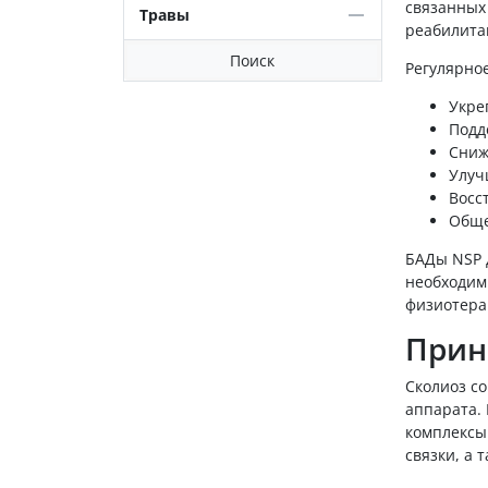
связанных
Травы
реабилита
Поиск
Регулярное
Укре
Подд
Сниж
Улуч
Восс
Обще
БАДы NSP д
необходимы
физиотера
Прин
Сколиоз с
аппарата.
комплексы
связки, а 