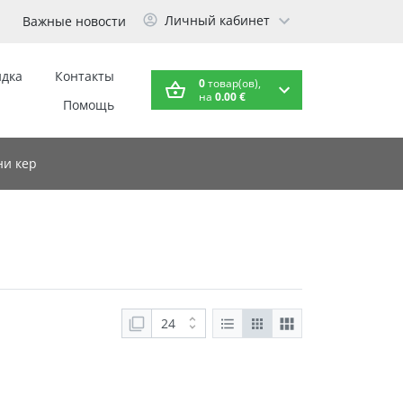
Личный кабинет
Важные новости
идка
Контакты
0
товар(ов),
на
0.00 €
Помощь
и кер