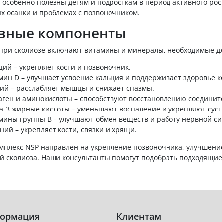
особенно полезны детям и подросткам в период активного рос
х осанки и проблемах с позвоночником.
вные компоненты
при сколиозе включают витамины и минералы, необходимые д
ций – укрепляет кости и позвоночник.
мин D – улучшает усвоение кальция и поддерживает здоровье к
ий – расслабляет мышцы и снижает спазмы.
аген и аминокислоты – способствуют восстановлению соединит
а-3 жирные кислоты – уменьшают воспаление и укрепляют суст
мины группы B – улучшают обмен веществ и работу нервной си
ний – укрепляет кости, связки и хрящи.
мплекс NSP направлен на укрепление позвоночника, улучшение
й сколиоза. Наши консультанты помогут подобрать подходящи
ормация
Клиентам