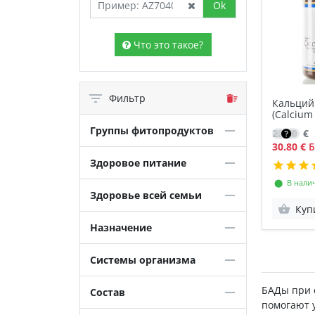
Ok
Что это такое?
Фильтр
Кальций
(Calcium
Группы фитопродуктов
22.00
€
30.80 €
Б
Здоровое питание
⬤ В нали
Здоровье всей семьи
Куп
Назначение
Системы организма
БАДы при 
Состав
помогают у