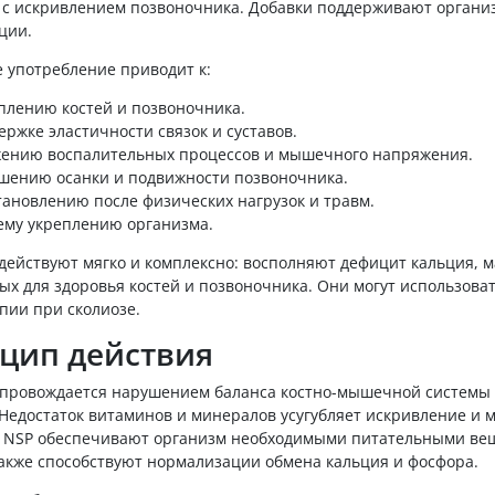
 с искривлением позвоночника. Добавки поддерживают организм
ции.
 употребление приводит к:
плению костей и позвоночника.
ержке эластичности связок и суставов.
ению воспалительных процессов и мышечного напряжения.
шению осанки и подвижности позвоночника.
тановлению после физических нагрузок и травм.
му укреплению организма.
ействуют мягко и комплексно: восполняют дефицит кальция, м
х для здоровья костей и позвоночника. Они могут использоват
пии при сколиозе.
цип действия
опровождается нарушением баланса костно-мышечной системы 
 Недостаток витаминов и минералов усугубляет искривление и 
 NSP обеспечивают организм необходимыми питательными вещ
также способствуют нормализации обмена кальция и фосфора.