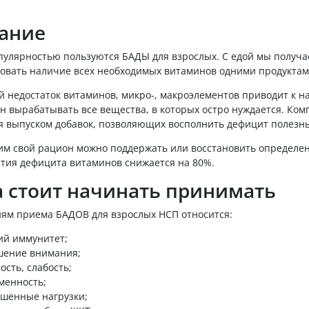
.
ание
пулярностью пользуются БАДЫ для взрослых. С едой мы получ
овать наличие всех необходимых витаминов одними продуктам
й недостаток витаминов, микро-, макроэлементов приводит к 
н вырабатывать все вещества, в которых остро нуждается. Комп
я выпуском добавок, позволяющих восполнить дефицит полезн
им свой рацион можно поддержать или восстановить определе
ития дефицита витаминов снижается на 80%.
а стоит начинать принимать
иям приема БАДОВ для взрослых НСП относится:
ий иммунитет;
шение внимания;
ость, слабость;
менность;
шенные нагрузки;