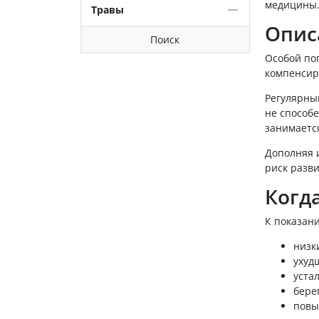
медицины
Травы
Опис
Поиск
Особой по
компенсир
Регулярны
не способе
занимаетс
Дополняя 
риск разв
Когд
К показан
низк
ухуд
устал
бере
повы