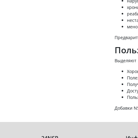
нару
хрон
реаб
нест
мено
Предварите
Поль
Выделяют 
Хоро
Поле
Полу
Дост
Поль
Добавки NS
24NSP
Инф