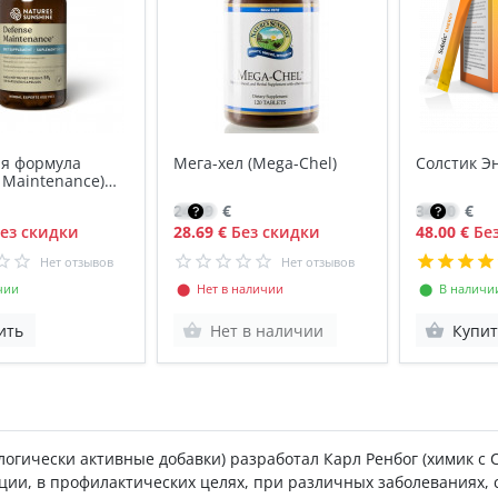
я формула
Мега-хел (Mega-Chel)
Солстик Э
 Maintenance)
24.39
€
34.30
€
ез скидки
28.69 €
Без скидки
48.00 €
Без
Нет отзывов
Нет отзывов
чии
⬤ Нет в наличии
⬤ В наличи
ить
Нет в наличии
Купит
логически активные добавки) разработал Карл Ренбог (химик с
ции, в профилактических целях, при различных заболеваниях,