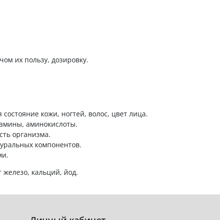
ом их пользу, дозировку.
остояние кожи, ногтей, волос, цвет лица.
тамины, аминокислоты.
сть организма.
туральных компонентов.
ми.
 железо, кальций, йод.
Личный кабинет