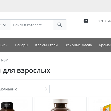
30% Ск
е
NSP
Наборы
Кремы / гели
Эфирные масла
Бреман
 NSP
 для взрослых