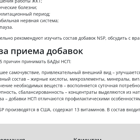
шения работы ЖКТ;
ические болезни;
илитационный период;
абильная нервная система;
пауза.
льно рекомендуют изучить состав добавок NSP, обсудить с врач
за приема добавок
5 причин принимать БАДЫ НСП:
шее самочувствие, привлекательный внешний вид – улучшается с
зный состав – жирные кислоты, микроэлементы, минералы, ви
чение необходимых веществ – восполняется суточная потребно
упность, сбалансированность – концентраты выделяются из на
за – добавки НСП отличаются профилактическими особенностя
P производятся в США, содержат 13 витаминов. В состав входит
ормация
Клиентам