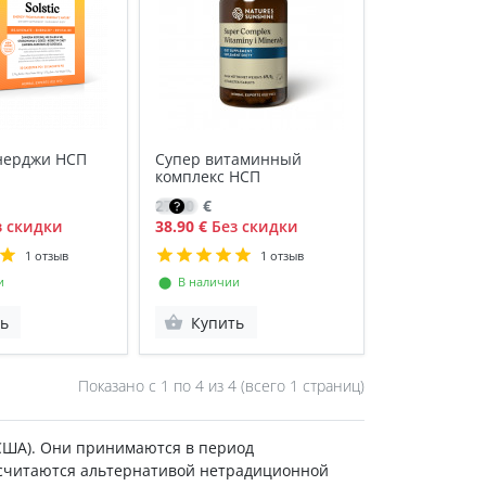
нерджи НСП
Супер витаминный
комплекс НСП
27.80
€
 скидки
38.90 €
Без скидки
1 отзыв
1 отзыв
и
⬤ В наличии
ь
Купить
Показано с 1 по
4
из 4 (всего 1 страниц)
 США). Они принимаются в период
 считаются альтернативой нетрадиционной