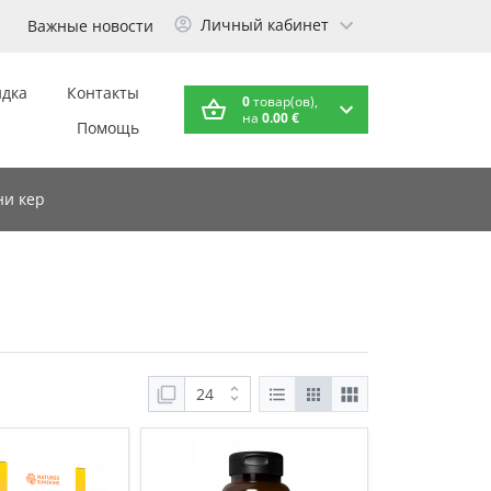
Личный кабинет
Важные новости
идка
Контакты
0
товар(ов),
на
0.00 €
Помощь
и кер