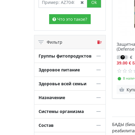
Ok
Что это такое?
Фильтр
Защитна
(Defense
NSP
Группы фитопродуктов
27.70
€
39.00 €
Б
Здоровое питание
⬤ В нали
Здоровье всей семьи
Куп
Назначение
Системы организма
БАДЫ (био
Состав
реабилита