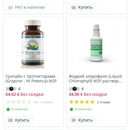
Нет в наличии
Купить
Грэпайн с протекторами
Жидкий хлорофилл (Liquid
(Grapine - Hi Potency) NSP
Chlorophyll) NSP раствор
для приема внутрь
38.59
€
24.00
€
54.02 €
Без скидки
34.00 €
Без скидки
Нет отзывов
2 отзыва
⬤ В наличии
⬤ В наличии
Купить
Купить