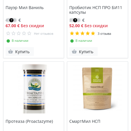
Пауэр Мил Ваниль
Пробиотик НСП ПРО БИ11
капсулы
47.90
€
37.10
€
67.00 €
Без скидки
52.00 €
Без скидки
Нет отзывов
3 отзыва
⬤ В наличии
⬤ В наличии
Купить
Купить
Протеаза (Proactazyme)
СмартМил НСП