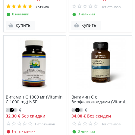
3 отзыва
Нет отзывов
⬤ В наличии
⬤ В наличии
Купить
Купить
Витамин C 1000 мг (Vitamin
Витамин C с
C 1000 mg) NSP
биофлавоноидами (Vitamin
C Bioflavonoids) NSP
23.10
€
24.00
€
32.30 €
Без скидки
34.00 €
Без скидки
Нет отзывов
Нет отзывов
⬤ Нет в наличии
⬤ В наличии