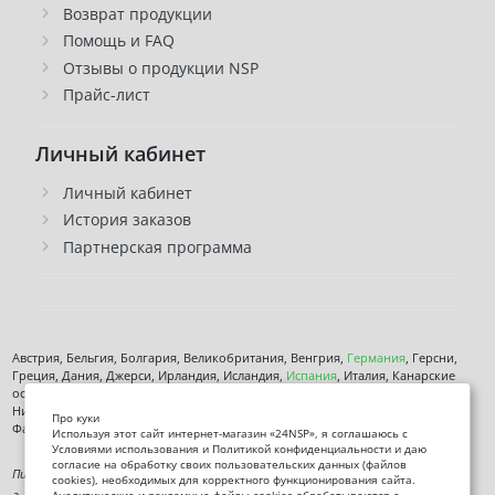
Возврат продукции
Помощь и FAQ
Отзывы о продукции NSP
Прайс-лист
Личный кабинет
Личный кабинет
История заказов
Партнерская программа
Австрия, Бельгия, Болгария, Великобритания, Венгрия,
Германия
, Герсни,
Греция, Дания, Джерси, Ирландия, Исландия,
Испания
, Италия, Канарские
острова, Кипр, Латвия, Литва, Лихтенштейн, Люксембург, Мальта, Монако,
Нидерланды, Норвегия,
Польша
, Чехия,
Румыния
, Сан-марино, Словения,
Про куки
Фарерские острова, Финляндия,
Франция
, Хорватия,
Швеция
,
Эстония
.
Используя этот сайт интернет-магазин «24NSP», я соглашаюсь с
Условиями использования и Политикой конфиденциальности и даю
согласие на обработку своих пользовательских данных (файлов
Пищевая добавка. Не является лекарственным средством. Не предназначена
cookies), необходимых для корректного функционирования сайта.