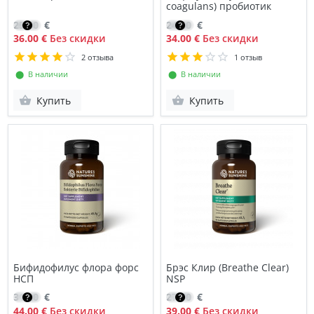
coagulans) пробиотик
25.50
€
24.60
€
36.00 €
Без скидки
34.00 €
Без скидки
2 отзыва
1 отзыв
⬤ В наличии
⬤ В наличии
Купить
Купить
Бифидофилус флора форс
Брэс Клир (Breathe Clear)
НСП
NSP
31.20
€
27.70
€
44.00 €
Без скидки
39.00 €
Без скидки