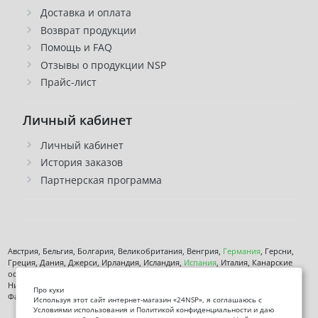
Доставка и оплата
Возврат продукции
Помощь и FAQ
Отзывы о продукции NSP
Прайс-лист
Личный кабинет
Личный кабинет
История заказов
Партнерская программа
Австрия, Бельгия, Болгария, Великобритания, Венгрия,
Германия
, Герсни,
Греция, Дания, Джерси, Ирландия, Исландия,
Испания
, Италия, Канарские
острова, Кипр, Латвия, Литва, Лихтенштейн, Люксембург, Мальта, Монако,
Нидерланды, Норвегия,
Польша
, Чехия,
Румыния
, Сан-марино, Словения,
Про куки
Фарерские острова, Финляндия,
Франция
, Хорватия,
Швеция
,
Эстония
.
Используя этот сайт интернет-магазин «24NSP», я соглашаюсь с
Условиями использования и Политикой конфиденциальности и даю