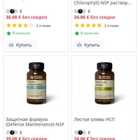
Chlorophyll) NSP раствор
для приема внутрь
25.50
€
24.00
€
36.00 €
Без скидки
34.00 €
Без скидки
2 отзыва
2 отзыва
⬤ В наличии
⬤ В наличии
Купить
Купить
Защитная формула
Листья оливы НСП
(Defense Maintenance) NSP
27.70
€
16.80
€
39.00 €
Без скидки
24.00 €
Без скидки