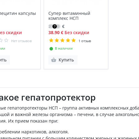
лецитин капсулы
Супер витаминный
комплекс НСП
27.80
€
ез скидки
38.90 €
Без скидки
Нет отзывов
1 отзыв
чии
⬤ В наличии
ить
Купить
такое гепатопротектор
ые гепатопротекторы НСП – группа активных комплексных доб
шой и важной железы организма – печени, в случае алкогольно
ия. Их прием показан при:
реблении наркотиков, алкоголя.
авильном питании с большим количеством жирных и жареных 