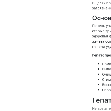
В целях п
загрязнен
Основ
Печень уча
старые эри
здоровья 
железа ос
печени ух
Гепатопро
Помо
Выво
Очищ
Стим
Восс
Спос
Гепа
Не все ап