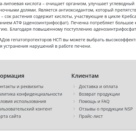
а-липоевая кислота – очищает организм, улучшает углеводный 
ночными долями. Является антиоксидантом, который препятств
 – сок растения содержит кислоты, участвующие в цикле Кребс
анием АТФ (аденозинтрифосфат). Печенка потребляет большое ко
гию. Благодаря повышенному поступлению аденозинтрифосфата
БАДов гепатопротекторов НСП вы можете выбрать высокоэффект
ля устранения нарушений в работе печени.
ормация
Клиентам
онтакты и реквизиты
Доставка и оплата
олитика конфиденциальности
Возврат продукции
словия использования
Помощь и FAQ
ользовательский контент
Отзывы о продукции NSP
арта сайта
Прайс-лист