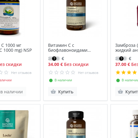
C 1000 мг
Витамин C с
Замброза 
 C 1000 mg) NSP
биофлавоноидами
жидкий ан
(Vitamin C Bioflavonoids)
24.00
€
26.50
€
NSP
ез скидки
34.00 €
Без скидки
37.00 €
Без
Нет отзывов
Нет отзывов
аличии
⬤ В наличии
⬤ В наличи
 в наличии
Купить
Купит