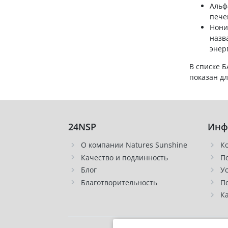
Альф
пече
Нони
назв
энер
В списке 
показан д
24NSP
Инф
О компании Natures Sunshine
К
Качество и подлинность
П
Блог
У
Благотворительность
П
К