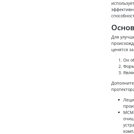
используе
эффективн
способност
Основ
Для улучш
происхожд
ценятся з
Он о
Форм
Явля
Дополните
протектора
Леци
прои
МСМ 
очищ
устр
комп