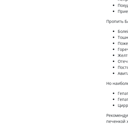
Поху
Прие
Пропить Б
Боле
Тошн
Поже
Гореч
Желт
Отеч
Пост
Авит
Но наибол
Гепа
Гепа
Цирр
Рекоменду
печенкой 