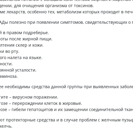
дении, для очищения организма от токсинов.
ме лекарств, особенно тех, метаболизм которых проходит в печ
АДы полезно при появлении симптомов, свидетельствующих о п
й в правом подреберье.
оты после жирной пищи.
лтения склер и кожи.
и во рту.
ого налета на языке.
ности.
оянной усталости.
аминоза.
ее необходимы средства данной группы при выявленных забол
тите – вирусном поражении.
тозе – перерождении клеток в жировые.
озе – гибели гепатоцитов и их замещении соединительной тка
ют протекторные средства и в случае проблем с желчным пузы
желчь.