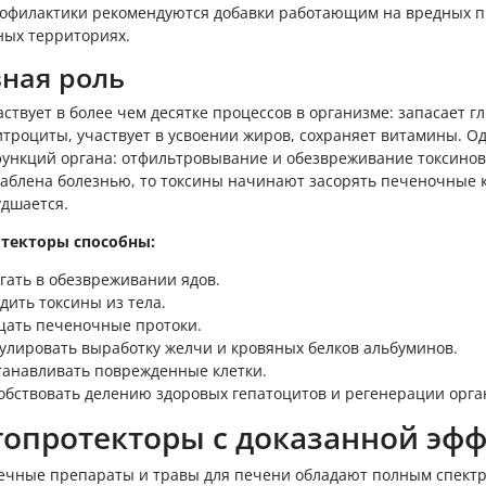
рофилактики рекомендуются добавки работающим на вредных п
ных территориях.
ная роль
ствует в более чем десятке процессов в организме: запасает г
троциты, участвует в усвоении жиров, сохраняет витамины. О
функций органа: отфильтровывание и обезвреживание токсинов 
лаблена болезнью, то токсины начинают засорять печеночные к
удшается.
текторы способны:
гать в обезвреживании ядов.
дить токсины из тела.
ать печеночные протоки.
улировать выработку желчи и кровяных белков альбуминов.
танавливать поврежденные клетки.
обствовать делению здоровых гепатоцитов и регенерации орга
топротекторы с доказанной эф
течные препараты и травы для печени обладают полным спект