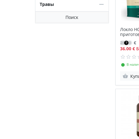
Травы
Поиск
Локло НС
пригото
25.90
€
36.00 €
Б
⬤ В нали
Куп