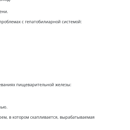
ени.
роблемах с гепатобилиарной системой:
еваниях пищеварительной железы:
нью.
рем, в котором скапливается, вырабатываемая