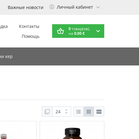
Личный кабинет
Важные новости
идка
Контакты
0
товар(ов),
на
0.00 €
Помощь
и кер