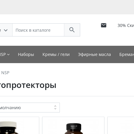
30% Ск
е
NSP
Наборы
Кремы / гели
Эфирные масла
Бреман
 NSP
топротекторы