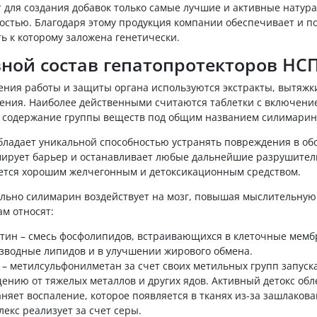
т для создания добавок только самые лучшие и активные натур
остью. Благодаря этому продукция компании обеспечивает и п
ь к которому заложена генетически.
ной состав гепатопротекторов НС
ения работы и защиты органа используются экстракты, вытяжк
ения. Наиболее действенными считаются таблетки с включени
а содержание группы веществ под общим названием силимарин
бладает уникальной способностью устранять повреждения в обо
ирует барьер и останавливает любые дальнейшие разрушител
ется хорошим желчегонным и детоксикационным средством.
льно силимарин воздействует на мозг, повышая мыслительную
м относят:
тин – смесь фосфолипидов, встраивающихся в клеточные мемб
зводные липидов и в улучшении жирового обмена.
– метилсульфонилметан за счет своих метильных групп запуска
ению от тяжелых металлов и других ядов. Активный детокс об
аняет воспаление, которое появляется в тканях из-за зашлаков
лекс реализует за счет серы.