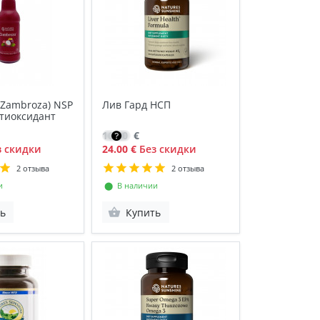
(Zambroza) NSP
Лив Гард НСП
тиоксидант
16.80
€
 скидки
24.00 €
Без скидки
2 отзыва
2 отзыва
и
⬤ В наличии
ь
Купить