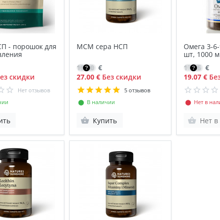
П - порошок для
МСМ сера НСП
Омега 3-6-
вления
шт, 1000 м
ПНЖК
19.30
€
17.95
€
ез скидки
27.00 €
Без скидки
19.07 €
Без
Нет отзывов
5 отзывов
чии
⬤ В наличии
⬤ Нет в нал
ить
Купить
Нет в