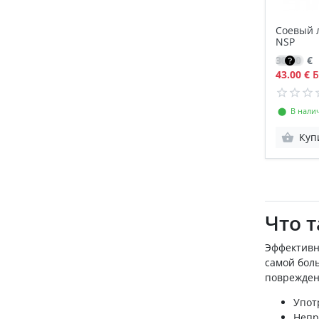
Соевый 
NSP
30.50
€
43.00 €
Б
⬤ В нали
Куп
Что 
Эффективн
самой боль
поврежден
Упот
Непр