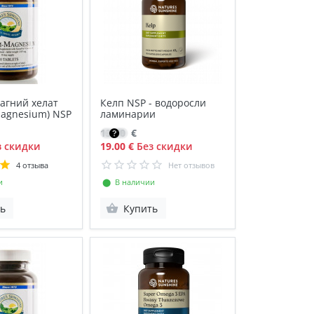
агний хелат
Келп NSP - водоросли
Magnesium) NSP
ламинарии
13.70
€
 скидки
19.00 €
Без скидки
4 отзыва
Нет отзывов
и
⬤ В наличии
ь
Купить