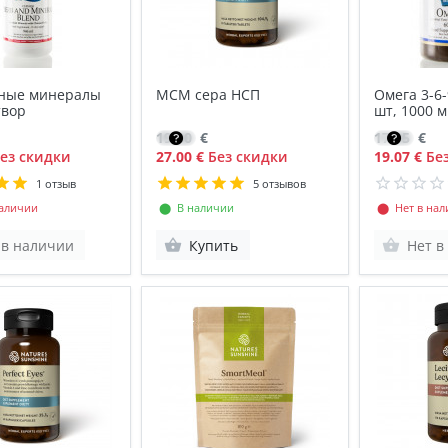
ные минералы
МСМ сера НСП
Омега 3-6-
твор
шт, 1000 м
ПНЖК
19.30
€
17.95
€
ез скидки
27.00 €
Без скидки
19.07 €
Без
1 отзыв
5 отзывов
аличии
⬤ В наличии
⬤ Нет в нал
 в наличии
Купить
Нет в