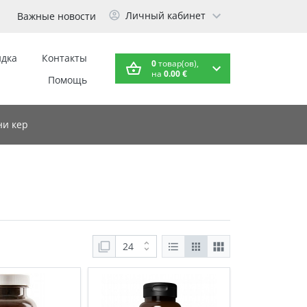
Личный кабинет
Важные новости
идка
Контакты
0
товар(ов),
на
0.00 €
Помощь
и кер