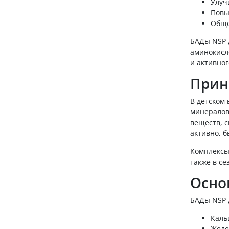
Улуч
Повы
Обще
БАДы NSP 
аминокисл
и активног
Прин
В детском 
минералов
веществ, с
активно, 
Комплексы
также в се
Осно
БАДы NSP 
Каль
Желе