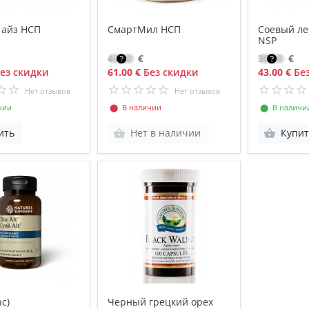
 айз НСП
СмартМил НСП
Соевый ле
NSP
43.60
€
30.50
€
ез скидки
61.00 €
Без скидки
43.00 €
Без
Нет отзывов
Нет отзывов
чии
⬤ В наличии
⬤ В наличи
ить
Нет в наличии
Купит
c)
Черный грецкий орех