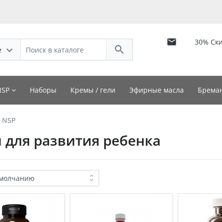
30% Ск
е
NSP
Наборы
Кремы / гели
Эфирные масла
Бреман
 NSP
 для развития ребенка