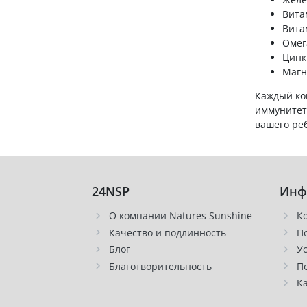
Вита
Вита
Омег
Цинк
Магн
Каждый ко
иммунитет
вашего ре
24NSP
Инф
О компании Natures Sunshine
К
Качество и подлинность
П
Блог
У
Благотворительность
П
К