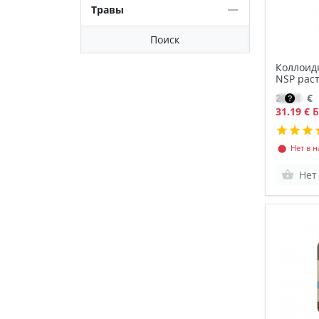
Травы
Поиск
Коллоид
NSP рас
26.51
€
31.19 €
Б
⬤ Нет в н
Нет