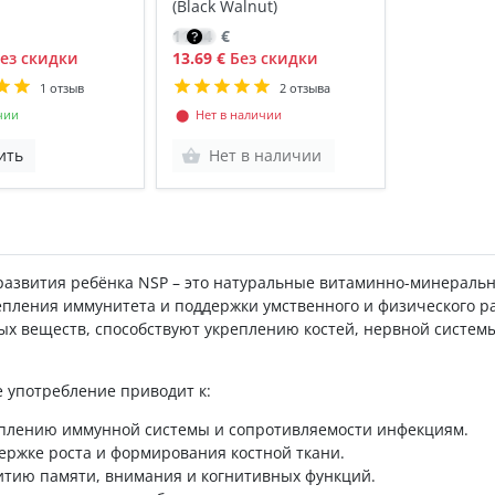
(Black Walnut)
11.64
€
ез скидки
13.69 €
Без скидки
1 отзыв
2 отзыва
чии
⬤ Нет в наличии
ить
Нет в наличии
развития ребёнка NSP – это натуральные витаминно-минеральн
репления иммунитета и поддержки умственного и физического р
ых веществ, способствуют укреплению костей, нервной систе
 употребление приводит к:
плению иммунной системы и сопротивляемости инфекциям.
ержке роста и формирования костной ткани.
итию памяти, внимания и когнитивных функций.