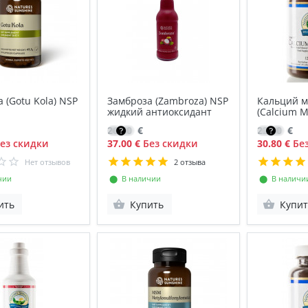
а (Gotu Kola) NSP
Замброза (Zambroza) NSP
Кальций м
жидкий антиоксидант
(Calcium 
26.50
€
22.00
€
ез скидки
37.00 €
Без скидки
30.80 €
Без
Нет отзывов
2 отзыва
чии
⬤ В наличии
⬤ В наличи
ить
Купить
Купит