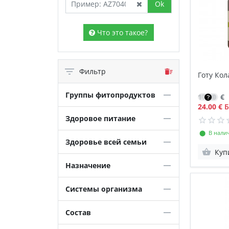
Ok
Что это такое?
Фильтр
Готу Кол
Группы фитопродуктов
17.10
€
24.00 €
Б
Здоровое питание
⬤ В нали
Здоровье всей семьи
Куп
Назначение
Системы организма
Состав