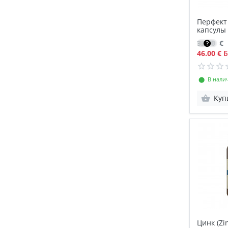
Перфект
капсулы
32.70
€
46.00 €
Б
⬤ В нали
Куп
Цинк (Zin