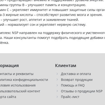
мины группы B – улучшают память и концентрацию.
мин C – укрепляет иммунитет и повышает защитные силы орга
а-3 жирные кислоты – способствуют развитию мозга и зрения.
 – улучшает рост, аппетит и заживление тканей.
ий – нормализует сон и укрепляет нервную систему.
мплекс NSP направлен на поддержку физического и умственного
а. Наши консультанты помогут подобрать подходящие добавки в
бёнка.
ормация
Клиентам
онтакты и реквизиты
Доставка и оплата
олитика конфиденциальности
Возврат продукции
словия использования
Помощь и FAQ
ользовательский контент
Отзывы о продукции NSP
арта сайта
Прайс-лист