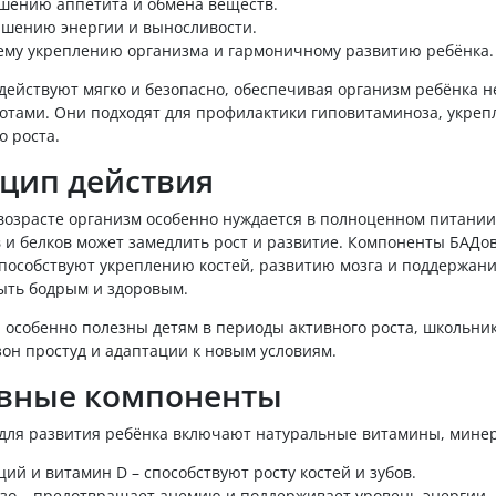
шению аппетита и обмена веществ.
шению энергии и выносливости.
му укреплению организма и гармоничному развитию ребёнка.
действуют мягко и безопасно, обеспечивая организм ребёнка
отами. Они подходят для профилактики гиповитаминоза, укреп
о роста.
цип действия
возрасте организм особенно нуждается в полноценном питании
 и белков может замедлить рост и развитие. Компоненты БАД
пособствуют укреплению костей, развитию мозга и поддержани
быть бодрым и здоровым.
 особенно полезны детям в периоды активного роста, школьни
зон простуд и адаптации к новым условиям.
вные компоненты
для развития ребёнка включают натуральные витамины, минер
ций и витамин D – способствуют росту костей и зубов.
зо – предотвращает анемию и поддерживает уровень энергии.