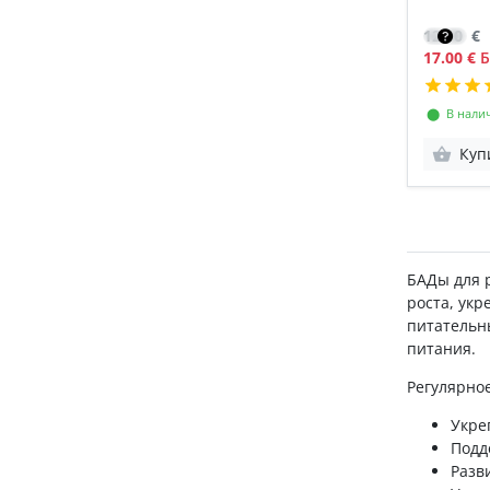
12.10
€
17.00 €
Б
⬤ В нали
Куп
БАДы для 
роста, ук
питательн
питания.
Регулярное
Укре
Подд
Разв