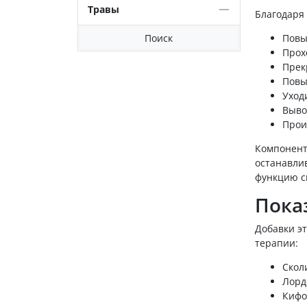
Травы
Благодаря 
Повы
Поиск
Прох
Прек
Повы
Уход
Выво
Прои
Компонент
останавли
функцию с
Пока
Добавки э
терапии:
Скол
Лорд
Кифо