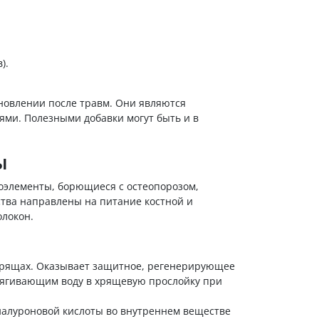
).
новлении после травм. Они являются
ями. Полезными добавки могут быть и в
ы
элементы, борющиеся с остеопорозом,
тва направлены на питание костной и
олокон.
хрящах. Оказывает защитное, регенерирующее
тягивающим воду в хрящевую прослойку при
иалуроновой кислоты во внутреннем веществе