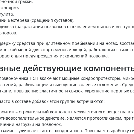
оночной грыжи.
охондроза.
кулита.
зни Бехтерева (сращения суставов).
дилеза (разрастания позвонков с появлением шипов и выступов
опороза.
ддержку средства при длительном пребывании на ногах, восста
ической мерой для спортсменов и людей, работающих с тяжест
озрасте для предупреждения искривлений позвонка.
вные действующие компонент
позвоночника НСП включают мощные хондропротекторы, микро
астений, разбивающие и выводящие солевые отложения. Средс
ткани, повышение эластичности связок, укрепление нервных в
асто в составе добавок этой группы встречаются:
роитин – строительный компонент межклеточного вещества в 
отивовоспалительное действие. Является протеогликаном, при
ичении нагрузки на позвонок.
озамин - улучшает синтез хондроитина. Повышает выработку г