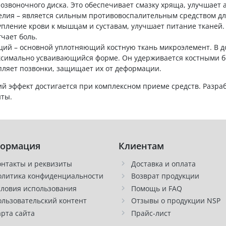
озвоночного диска. Это обеспечивает смазку хряща, улучшает
елия – является сильным противовоспалительным средством д
упление крови к мышцам и суставам, улучшает питание тканей
гчает боль.
ций – основной уплотняющий костную ткань микроэлемент. В д
ксимально усваивающийся форме. Он удерживается костными бел
пляет позвонки, защищает их от деформации.
й эффект достигается при комплексном приеме средств. Разраб
нты.
ормация
Клиентам
онтакты и реквизиты
Доставка и оплата
олитика конфиденциальности
Возврат продукции
словия использования
Помощь и FAQ
ользовательский контент
Отзывы о продукции NSP
арта сайта
Прайс-лист