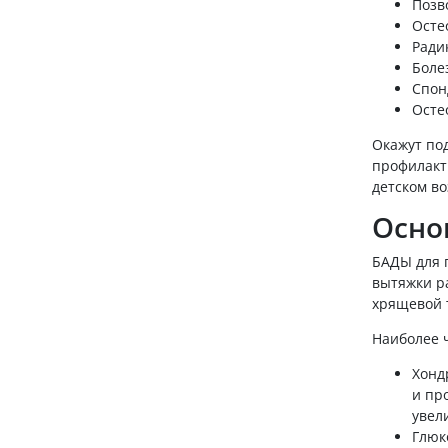
Позв
Осте
Ради
Боле
Спон
Осте
Окажут по
профилакт
детском в
Осно
БАДЫ для 
вытяжки р
хрящевой 
Наиболее ч
Хонд
и пр
увел
Глюк