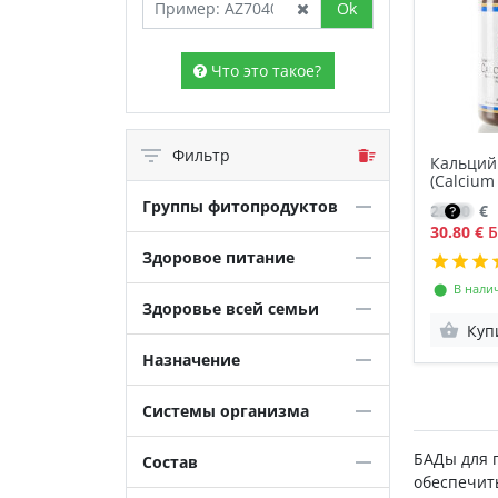
Ok
Что это такое?
Фильтр
Кальций
(Calcium
Группы фитопродуктов
22.00
€
30.80 €
Б
Здоровое питание
⬤ В нали
Здоровье всей семьи
Куп
Назначение
Системы организма
БАДы для 
Состав
обеспечить