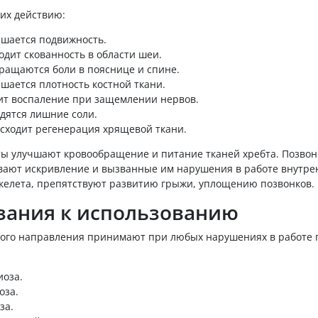
их действию:
шается подвижность.
одит скованность в области шеи.
ращаются боли в пояснице и спине.
шается плотность костной ткани.
ит воспаление при защемлении нервов.
дятся лишние соли.
сходит регенерация хрящевой ткани.
ы улучшают кровообращение и питание тканей хребта. Позвоно
вают искривление и вызванные им нарушения в работе внутре
келета, препятствуют развитию грыжи, уплощению позвонков.
зания к использованию
того направления принимают при любых нарушениях в работе г
иоза.
оза.
за.