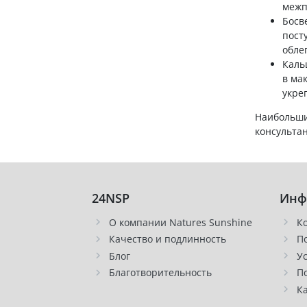
межп
Босв
пост
обле
Каль
в ма
укре
Наибольши
консульта
24NSP
Инф
О компании Natures Sunshine
К
Качество и подлинность
П
Блог
У
Благотворительность
П
К