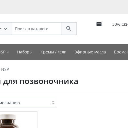
30% Ск
е
NSP
Наборы
Кремы / гели
Эфирные масла
Бреман
 NSP
 для позвоночника