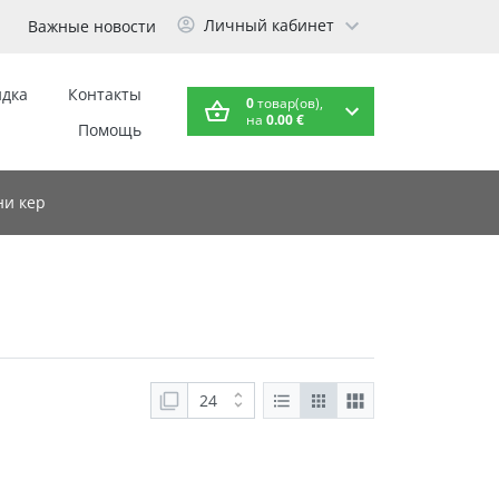
Личный кабинет
Важные новости
идка
Контакты
0
товар(ов),
на
0.00 €
Помощь
и кер