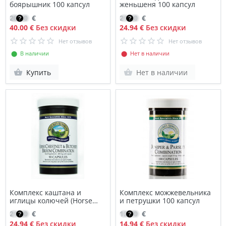
боярышник 100 капсул
женьшеня 100 капсул
28.40
€
21.20
€
40.00 €
Без скидки
24.94 €
Без скидки
Нет отзывов
Нет отзывов
⬤ В наличии
⬤ Нет в наличии
Купить
Нет в наличии
Комплекс каштана и
Комплекс можжевельника
иглицы колючей (Horse
и петрушки 100 капсул
Chestnut & Butchers Broom
21.20
€
12.70
€
Combination)
24.94 €
Без скидки
14.94 €
Без скидки