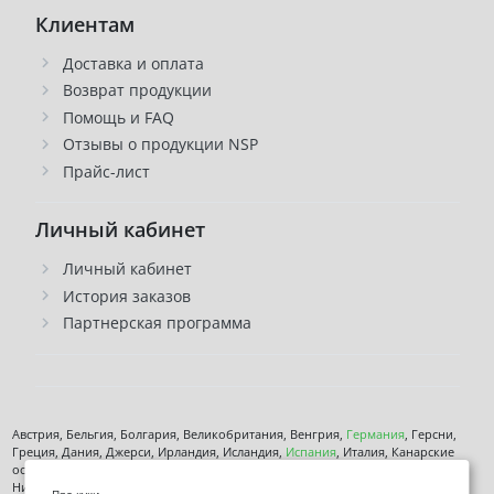
Клиентам
Доставка и оплата
Возврат продукции
Помощь и FAQ
Отзывы о продукции NSP
Прайс-лист
Личный кабинет
Личный кабинет
История заказов
Партнерская программа
Австрия, Бельгия, Болгария, Великобритания, Венгрия,
Германия
, Герсни,
Греция, Дания, Джерси, Ирландия, Исландия,
Испания
, Италия, Канарские
острова, Кипр, Латвия, Литва, Лихтенштейн, Люксембург, Мальта, Монако,
Нидерланды, Норвегия,
Польша
, Чехия,
Румыния
, Сан-марино, Словения,