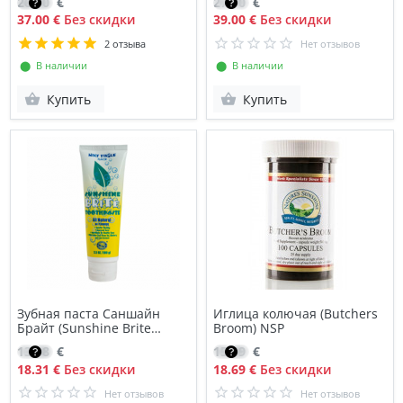
26.50
€
27.70
€
37.00 €
Без скидки
39.00 €
Без скидки
2 отзыва
Нет отзывов
⬤ В наличии
⬤ В наличии
Купить
Купить
Зубная паста Саншайн
Иглица колючая (Butchers
Брайт (Sunshine Brite
Broom) NSP
Toothpaste) NSP
13.08
€
15.89
€
18.31 €
Без скидки
18.69 €
Без скидки
Нет отзывов
Нет отзывов